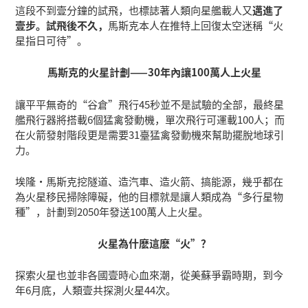
這段不到壹分鐘的試飛，也標誌著人類向星艦載人又
邁進了
壹步。試飛後不久，
馬斯克本人在推特上回復太空迷稱“火
星指日可待”。
馬斯克的火星計劃——30年內讓100萬人上火星
讓平平無奇的“谷倉”飛行45秒並不是試驗的全部，最終星
艦飛行器將搭載6個猛禽發動機，單次飛行可運載100人；而
在火箭發射階段更是需要31臺猛禽發動機來幫助擺脫地球引
力。
埃隆·馬斯克挖隧道、造汽車、造火箭、搞能源，幾乎都在
為火星移民掃除障礙，他的目標就是讓人類成為“多行星物
種”，計劃到2050年發送100萬人上火星。
火星為什麽這麽“火”？
探索火星也並非各國壹時心血來潮，從美蘇爭霸時期，到今
年6月底，人類壹共探測火星44次。