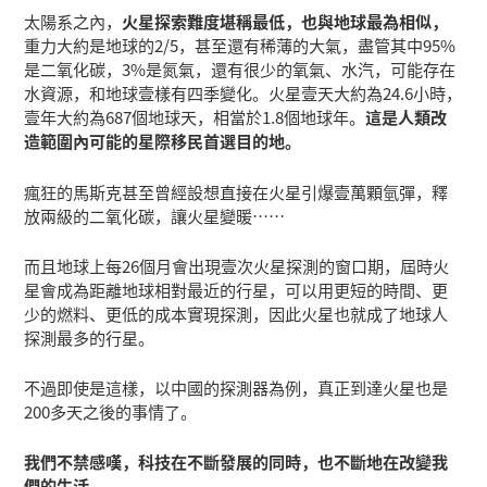
太陽系之內，
火星探索難度堪稱最低，也與地球最為相似，
重力大約是地球的2/5，甚至還有稀薄的大氣，盡管其中95%
是二氧化碳，3%是氮氣，還有很少的氧氣、水汽，可能存在
水資源，和地球壹樣有四季變化。火星壹天大約為24.6小時，
壹年大約為687個地球天，相當於1.8個地球年。
這是人類改
造範圍內可能的星際移民首選目的地。
瘋狂的馬斯克甚至曾經設想直接在火星引爆壹萬顆氫彈，釋
放兩級的二氧化碳，讓火星變暖……
而且地球上每26個月會出現壹次火星探測的窗口期，屆時火
星會成為距離地球相對最近的行星，可以用更短的時間、更
少的燃料、更低的成本實現探測，因此火星也就成了地球人
探測最多的行星。
不過即使是這樣，以中國的探測器為例，真正到達火星也是
200多天之後的事情了。
我們不禁感嘆，科技在不斷發展的同時，也不斷地在改變我
們的生活。