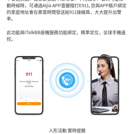
動時候時，可通過AIjia APP壹鍵撥打E911, 您與APP賬戶綁定
的家庭地址會在第壹時間發送給911接線員，大大提升出警
率。
此功能與iTalkBB座機服務功能綁定，精準定位，全球手機遙
控。
人形活動 實時提醒