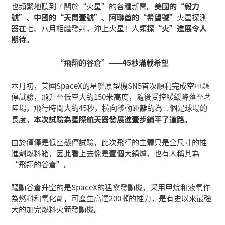
也頻繁地聽到了關於“火星”的各種新聞。
美國的“毅力
號”、中國的“天問壹號”、阿聯酋的“希望號”
火星探測
器在七、八月相繼發射，沖上火星！人類
探“火”進展令人
期待。
“飛翔的谷倉”——45秒滿載希望
本月初，美國SpaceX的星艦原型機SN5首次順利完成空中懸
停試驗，飛升至低空大約150米高度，隨後受控緩緩降落至著
陸場，飛行時間大約45秒，橫向移動距離約為壹個足球場的
長度。
本次試驗為星際航天器發展進壹步鋪平了道路。
由於僅僅是低空懸停試驗，此次飛行的主體只是全尺寸的推
進劑燃料箱，因此看上去像是壹個大鍋爐，也有人稱其為
“飛翔的谷倉”。
驅動谷倉升空的是SpaceX的猛禽發動機，采用甲烷和液氧作
為燃料和氧化劑，可產生高達200噸的推力，是有史以來最強
大的加完燃料火箭發動機。