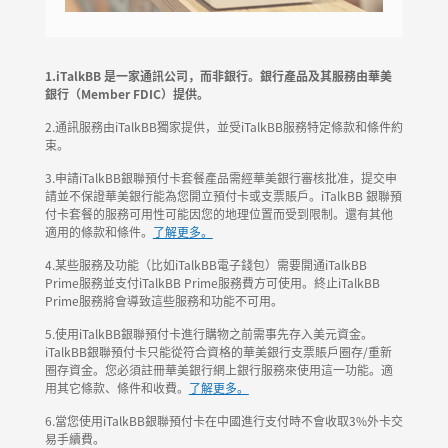
1.iTalkBB 是一家通訊公司，而非銀行。銀行產品及其服務由華美
銀行（Member FDIC）提供。
2.通訊服務由iTalkBB獨家提供，並受iTalkBB服務特定條款和條件約
束。
3.申請iTalkBB銀聯預付卡套餐產品需經華美銀行審核批准，提交申
請並不保證華美銀行能為您開立預付卡或支票賬戶。iTalkBB 銀聯預
付卡套餐的服務可用性可能因您的地理位置而受到限制。還有其他
適用的條款和條件。
了解更多。
4.某些服務及功能（比如iTalkBB電子錢包）需要開通iTalkBB
Prime服務並支付iTalkBB Prime服務費方可使用。終止iTalkBB
Prime服務將會導致這些服務和功能不可用。
5.使用iTalkBB銀聯預付卡進行購物之前需事先存入美元資金。
iTalkBB銀聯預付卡只能從符合資格的華美銀行支票賬戶圈存/重新
圈存資金。您必須註冊華美銀行網上銀行服務來使用這一功能。適
用其它條款、條件和收費。
了解更多。
6.當您使用iTalkBB銀聯預付卡在中國進行支付時不會收取3%外卡交
易手續費。