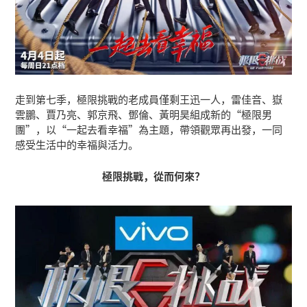
走到第七季，極限挑戰的老成員僅剩王迅一人，雷佳音、嶽
雲鵬、賈乃亮、郭京飛、鄧倫、黃明昊組成新的“極限男
團”，以“一起去看幸福”為主題，帶領觀眾再出發，一同
感受生活中的幸福與活力。
極限挑戰，從而何來？