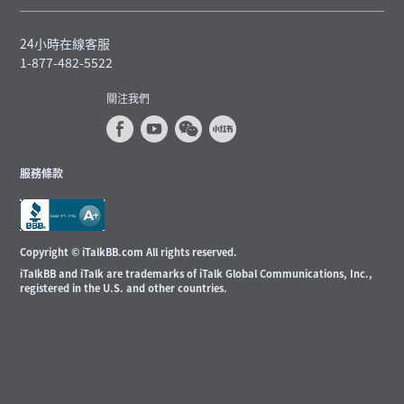
24小時在線客服
1-877-482-5522
關注我們
服務條款
Copyright © iTalkBB.com All rights reserved.
iTalkBB and iTalk are trademarks of iTalk Global Communications, Inc.,
registered in the U.S. and other countries.