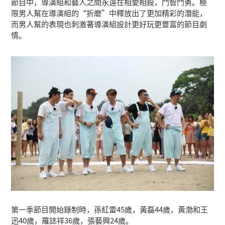
節目中，導演組和藝人之間永遠在相愛相殺，鬥智鬥勇。極
限男人幫在導演組的“折磨”中釋放出了更加精彩的潛能，
而男人幫的表現也刺激著導演組設計更好玩更豐富的節目劇
情。
第一季節目開始錄制時，孫紅雷45歲，黃磊44歲，黃渤和王
迅40歲，羅誌祥36歲，張藝興24歲。