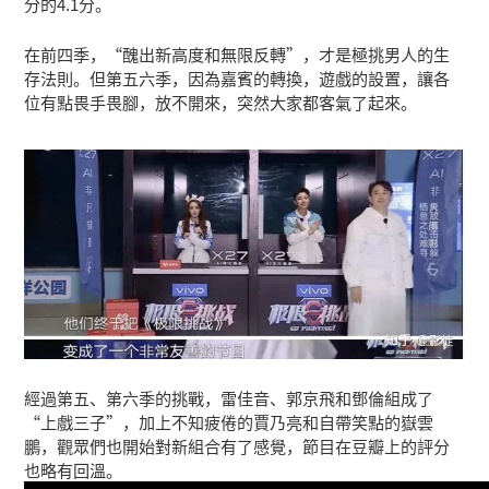
分的4.1分。
在前四季，“醜出新高度和無限反轉”，才是極挑男人的生
存法則。但第五六季，因為嘉賓的轉換，遊戲的設置，讓各
位有點畏手畏腳，放不開來，突然大家都客氣了起來。
經過第五、第六季的挑戰，雷佳音、郭京飛和鄧倫組成了
“上戲三子”，加上不知疲倦的賈乃亮和自帶笑點的嶽雲
鵬，觀眾們也開始對新組合有了感覺，節目在豆瓣上的評分
也略有回溫。