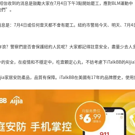
相互通過短信收到的消息是鼓勵大家在7月4日下午3點開始罷工，應對BLM運
他們”。
息是：7月4日或任何壹天都不會有罷工。紐約市警局今天、明天、7月
作浪？警察們是否會保護紐約人民呢？大家都記得註意安全，盡量少去人
安全，在疫情和不穩定中，吃壹顆定心丸，不妨考慮下iTalkBB的AIji
 AIjia家居安防產品，品質有保障。iTalkBB在美國有17年的品牌歷史