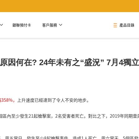
銀聯預付卡
客戶服務
產品目錄
原因何在? 24年未有之“盛況” 7月4獨
358%，
上升速度已經達到了令人不安的地步。
個區內至少發生21起槍擊案，2名受害者死亡。對比之下，2019年同期壹
受傷。周五當日，發生至少8起槍擊事件，造成1人死亡。周六當天，5個區