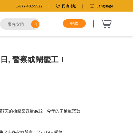
1-877-482-5522
門店地址
Language
立日, 警察或鬧罷工！
周7天的槍擊案數量為12，今年的周槍擊案數
發生了十多起槍擊案，至少19人受傷。