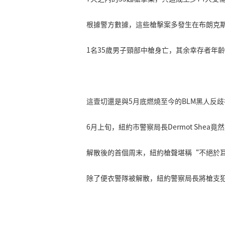
根據警方數據，這些槍擊案多發生在布朗克斯
1名35歲男子頸部中槍身亡，其余幸存者年齡
這壹切還是與5月底燃燒至今的BLM黑人反
6月上旬，紐約市警察局長Dermot Sh
解散後的首個周末，紐約槍聲堪稱“不絕於
除了便衣警隊被解散，紐約警察局長將槍支