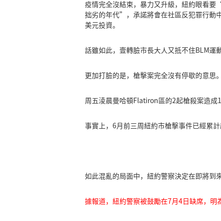
疫情完全沒結束，暴力又升級，紐約眼看要
拙劣的年代”，承諾將會在社區反犯罪行動中
美元投資。
話雖如此，壹轉臉市長大人又抵不住BLM運
更加打臉的是，槍擊案完全沒有停歇的意思。
周五淩晨曼哈頓Flatiron區的2起槍殺
事實上，6月前三周紐約市槍擊事件已經累計超
如此混亂的局面中，紐約警察決定在即將到來
據報道，紐約警察被鼓勵在7月4日缺席，明