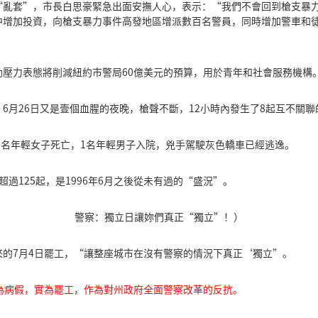
“亂套”，市長白思豪緊急出面安撫人心，表示：“我們不會回到槍支暴
增加投資，向槍支暴力事件高發地區增派數百名警員，同時增加警車和徒
動壓力表態將削減紐約市警局60億美元的預算，用於青年和社會服務機構
6月26日又是壹個血腥的夜晚，槍聲不斷，12小時內發生了8起互不關聯
案造成1名年輕女子死亡，1名年輕男子入院，兇手駕駛灰色轎車已經逃逸。
過125起，是1996年6月之後從未有過的“盛況”。
警察：獨立日讓妳們真正“獨立”！）
的7月4日罷工，“讓整座城市在沒有警察的情況下真正‘獨立”。
為病假，實為罷工，作為對州政府全面警察改革的反抗。