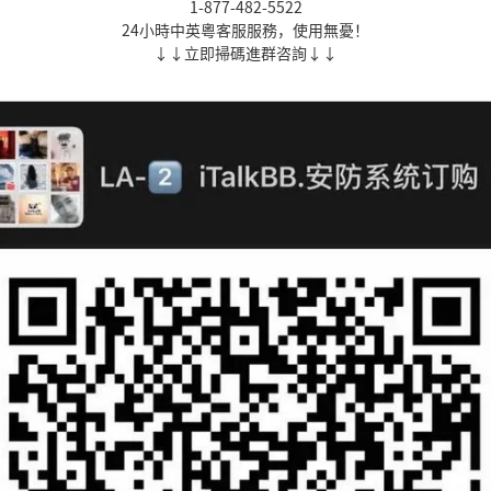
1-877-482-5522
24小時中英粵客服服務，使用無憂！
↓↓立即掃碼進群咨詢↓↓