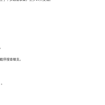
。
於截停搜查槍支。
”。