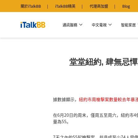
關於iTalkBB
iTalkBB精英
代理商加盟
Blog
通訊服務
中文電視
智能家居
堂堂紐約, 肆無忌憚
據數據顯示，
紐約市周槍擊案數量較去年暴漲
在6月20日的周末，僅周五至周六，紐約市4
量為55。
7天之內的55起槍擊案，共造成至少74人