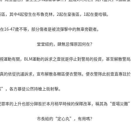
區，其中4起發生在布魯克林，2起在皇後區，1起在曼哈頓。
在16-47歲不等，部分傷者是被流彈擊中的無辜旁觀者。
堂堂紐約，肆無忌憚原因何在？
歧視運動有關，BLM運動的訴求之壹就是停止對警局的投資，甚至解散警局
ea竟然真的依從抗議訴求，宣布解散各轄區便衣警隊。便衣警隊此前壹直專註
耳”，各方暴徒公然持槍上街射擊。
犯罪率的上升也部分歸咎於本月稍早時候的保釋改革，稱其為“壹場災難
市長給的“定心丸”，有用嗎？