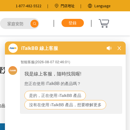
1-877-482-5522
門店地址
Language
服!(多圖)
的品牌發家史，為什麽它們可以推陳出新？甚