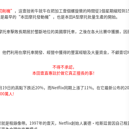
切削機”
，這壹技術牛就牛在把加工壹個螺旋槳的時間從1個星期縮短到1
它是最早的“本田摩托發動機”，也是本田A型摩托批量生產的開始。
的摩托車擊敗長期居於壟斷地位的英國摩托車，之後在各大比賽中獲勝，因
。他們利用在摩托車開發、經營中獲得的豐富經驗及大量資金，不顧壹切
不得不承認，
本田壹直專註於做它真正擅長的事！
9日的高點下跌近20%，而Netflix同期上漲了11%。在它最新公布的20
0萬人!
？
是租錄像帶。1997年的壹天，Netflix創始人裏德·哈斯廷曾因自己租
著更為合理的商業模式。