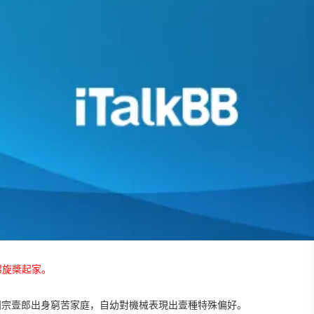
螺旋槳起家。
本田宗壹郎出身窮苦家庭，自幼對機械表現出壹種特殊偏好。