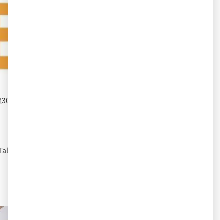
過30家體驗店，全球用戶遠超120萬。
lkBB看到這個需求，
就開始研發家庭電