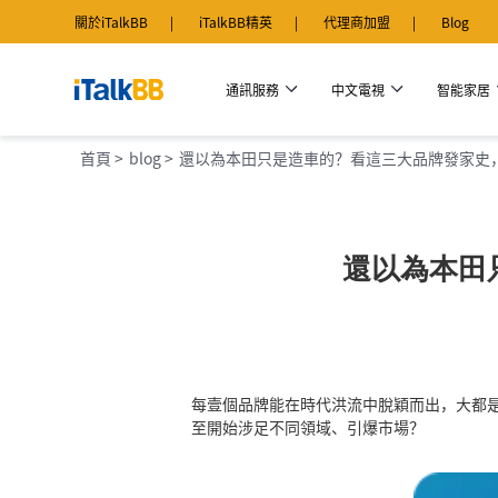
關於iTalkBB
iTalkBB精英
代理商加盟
Blog
通訊服務
中文電視
智能家居
首頁 >
blog >
還以為本田只是造車的？看這三大品牌發家史，
還以為本田
每壹個品牌能在時代洪流中脫穎而出，大都
至開始涉足不同領域、引爆市場？