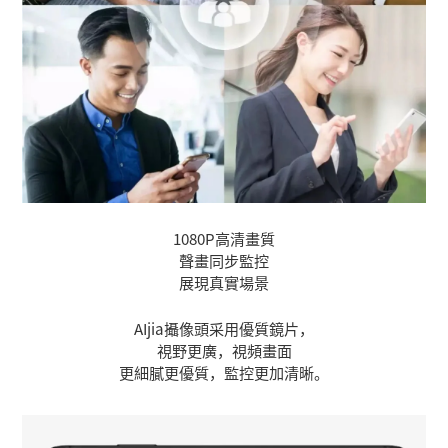
1080P高清畫質
聲畫同步監控
展現真實場景
AIjia攝像頭采用優質鏡片，
視野更廣，視頻畫面
更細膩更優質，監控更加清晰。