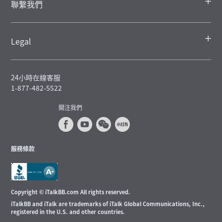
聯繫我們
Legal
24小時在線客服
1-877-482-5522
關注我們
服務條款
Copyright © iTalkBB.com All rights reserved.
iTalkBB and iTalk are trademarks of iTalk Global Communications, Inc.,
registered in the U.S. and other countries.