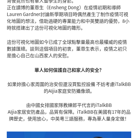
背後竟然也有華人留學生的身影。
正在讀博的董恩生（Ensheng Dong）在疫情初期和導師
Lauren Gardner討論新學期項目時偶然產生了制作疫情可視
化地圖的想法，借助過硬的專業能力和中英雙語的優勢，8小
時就搭建出了這份可視化地圖的雛形。
這份可視化地圖如今已成了全球點擊量最高也最權威的疫情
數據匯總。談到這個項目的初衷，董恩生表示，疫情之初只
是擔心自己在山西家人的安慰。
華人如何保護自己和家人的安全？
如果妳擔心家周圍的治安但還沒買監控設備 不妨考慮iTalkBB
的AIjia家庭安防攝像頭。
由中國女排國家隊教練郎平代言的iTalkBB
AIjia家居安防產品，品質有保障。iTalkBB在美國有17年的品
牌歷史，使用放心，中英粵三語服務，專為華人量身定做！