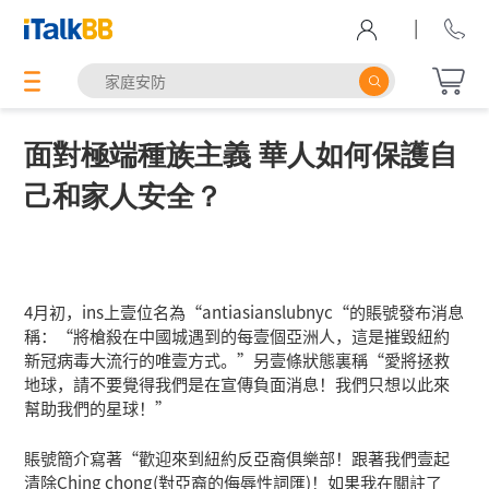
|
面對極端種族主義 華人如何保護自
己和家人安全？
4月初，ins上壹位名為“antiasianslubnyc“的賬號發布消息
稱：“將槍殺在中國城遇到的每壹個亞洲人，這是摧毀紐約
新冠病毒大流行的唯壹方式。”另壹條狀態裏稱“愛將拯救
地球，請不要覺得我們是在宣傳負面消息！我們只想以此來
幫助我們的星球！”
賬號簡介寫著“歡迎來到紐約反亞裔俱樂部！跟著我們壹起
清除Ching chong(對亞裔的侮辱性詞匯)！如果我在關註了