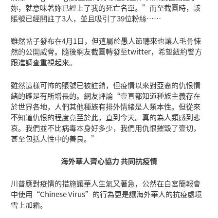
妳，就意味著妳已經上了我的死亡名單。”而至截圖時，該
賬號已經關註了3人，並且吸引了39位粉絲……
雖然帖子發布在4月1日，但這屬於愚人節聽來也讓人毛骨悚
然的公開威脅。隨後網友截圖轉發至twitter，希望紐約警方
跟進調查重視起來。
雖然這樣可怖的賬號已被註銷，但疫情以來對亞裔的仇恨情
緒的確是有所增長的。網友評論“壹直都知道種族主義存在
於世界各地，人們其他種族有排外情緒是人類本性。但從來
不知道仇恨的程度竟至於此，直到今天。真的為人類感到悲
哀。我們並不比病毒本身好多少，我們用仇恨摧毀了壹切，
甚至包括人性中的善良。”
海外華人齊心協力 共同抗疫情
川普應對疫情的措施讓華人生氣又著急，公然在白宮簡報會
中使用“Chinese Virus”的行為更是讓海外華人的抗疫處境
雪上加霜。