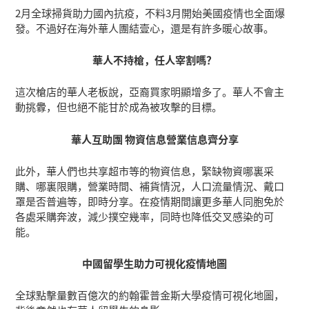
2月全球掃貨助力國內抗疫，不料3月開始美國疫情也全面爆
發。不過好在海外華人團結壹心，還是有許多暖心故事。
華人不持槍，任人宰割嗎？
這次槍店的華人老板說，亞裔買家明顯增多了。華人不會主
動挑釁，但也絕不能甘於成為被攻擊的目標。
華人互助團 物資信息營業信息齊分享
此外，華人們也共享超市等的物資信息，緊缺物資哪裏采
購、哪裏限購，營業時間、補貨情況，人口流量情況、戴口
罩是否普遍等，即時分享。在疫情期間讓更多華人同胞免於
各處采購奔波，減少撲空幾率，同時也降低交叉感染的可
能。
中國留學生助力可視化疫情地圖
全球點擊量數百億次的約翰霍普金斯大學疫情可視化地圖，