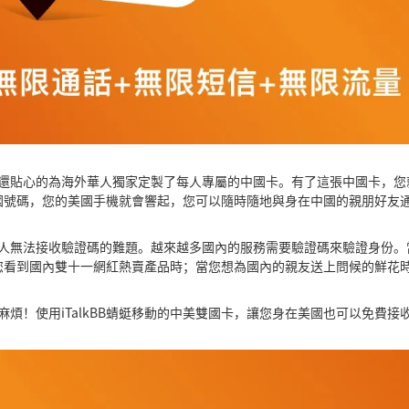
蜓移動還貼心的為海外華人獨家定製了每人專屬的中國卡。有了這張中國卡，
國號碼，您的美國手機就會響起，您可以隨時隨地與身在中國的親朋好友
海外華人無法接收驗證碼的難題。越來越多國內的服務需要驗證碼來驗證身份
您看到國內雙十一網紅熱賣產品時；當您想為國內的親友送上問候的鮮花
一大麻煩！使用iTalkBB蜻蜓移動的中美雙國卡，讓您身在美國也可以免費