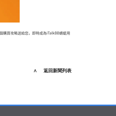
購買攻略送給您，即時成為iTalkBB蜻蜓用
∧ 返回新聞列表