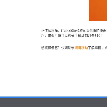
正值感恩節，iTalkBB蜻蜓移動提供限時優
戶，每個月還可以節省手機計劃月費$10！
想獲得優惠？快請點擊
蜻蜓移動
了解詳情，或撥