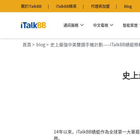
關於iTalkBB
iTalkBB精英
代理商加盟
Blog
通訊服務
中文電視
智能家居
首頁 >
blog >
史上最強中美雙國手機計劃——iTalkBB蜻
史上
14年以來，iTalkBB蜻蜓作為全球第一
務。