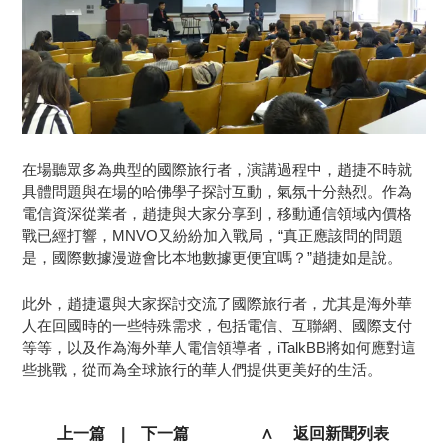
在場聽眾多為典型的國際旅行者，演講過程中，趙捷不時就
具體問題與在場的哈佛學子探討互動，氣氛十分熱烈。作為
電信資深從業者，趙捷與大家分享到，移動通信領域內價格
戰已經打響，MNVO又紛紛加入戰局，“真正應該問的問題
是，國際數據漫遊會比本地數據更便宜嗎？”趙捷如是說。
此外，趙捷還與大家探討交流了國際旅行者，尤其是海外華
人在回國時的一些特殊需求，包括電信、互聯網、國際支付
等等，以及作為海外華人電信領導者，iTalkBB將如何應對這
些挑戰，從而為全球旅行的華人們提供更美好的生活。
上一篇
|
下一篇
∧ 返回新聞列表