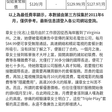
促結束常規
$120/月
-
$129.99/月
$127.97/月
價
以上為最低費率顯示，本數據由第三方採集於2011年6
月，僅供參考。最新信息請登入各公司網站查詢。
章女士(化名)上個月由於工作原因從西海岸搬到了Virginia
州。之後，她便被電視廣告中宣傳的某知名電信公司，每月
$84.99便可享受無限通話，高速網絡和精彩電視的套餐計劃
所吸引，沒有詳加了解之下，便簽訂了合約。一個月之後，
章女士接到賬單後才大呼上當，拋開高額的諸如初裝費、稅
費等各種雜費不談，光僅打了30多分鐘的國際長途，便花了
她七十多元。待她致電該公司服務人員才知曉，若要撥打和
接聽國際長途，還需要再購買額外的套餐服務。昂貴的電話
費，再加上電視機頂盒每月10元的租賃費，電視電影的點播
費等等"隱藏費用"，高達200多元的賬單，讓章女士叫苦不
迭。而且，所謂的套餐優惠價格，也往往僅限於服務開始後
的頭6個月至1年，在此時段之後，月費更會漲到讓人嘆為觀
止的高度。慘痛的經驗讓章女士明白了，這些"Triple Play"套
餐的真正價格，永遠不像廣告上寫的那樣誘人。