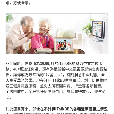
錢，方便全家。
與此同時，價格僅為$9.99/月的iTalkBB的魅力中文電視服
務，40+頻道任你選，還有海量最新中文電視電影供您免費點
播，讓你成為最幸福的"沙發土豆"，時刻洞悉中國動態，全
天享受華語娛樂。現在註冊iTalkBB家庭電話計劃，便免費贈
送三個月電視服務，並免去所有開戶費、押金等各類雜費。
全透明收費，全程無任何隱藏費用，讓您買得放心，用得安
心。
如此簡單算來，即使在
不計算iTalkBB的各種豐厚優惠
之情況