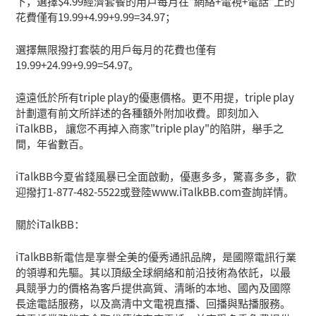
下，選擇$4.99經濟套餐的用戶每月在"網絡+電視+電話"上的
花費僅有19.99+4.99+9.99=34.97；
選擇無限撥打套裝的用戶每月的花費也僅有
19.99+24.99+9.99=54.97。
遠遠低於所有triple play的優惠價格。更不用提，triple play
計劃還有前文所詳述的各種額外附加收費。即刻加入
iTalkBB， 讓您不再掉入商家"triple play"的陷阱，舉手之
間，年省數百。
iTalkBB今夏省錢風暴已全面啟動，優惠多多，驚喜多多，歡
迎撥打1-877-482-5522或登陸www.iTalkBB.com查詢詳情。
關於iTalkBB：
iTalkBB新電信是享譽全美的優秀通訊品牌，是國際電訊行業
的領導和先驅。其以頂級全球網絡和前沿技術為依託，以最
具競爭力的價格為客戶提供高質、清晰的本地、國內及國際
長途電話服務，以及高清中文電視直播、回播與點播服務。