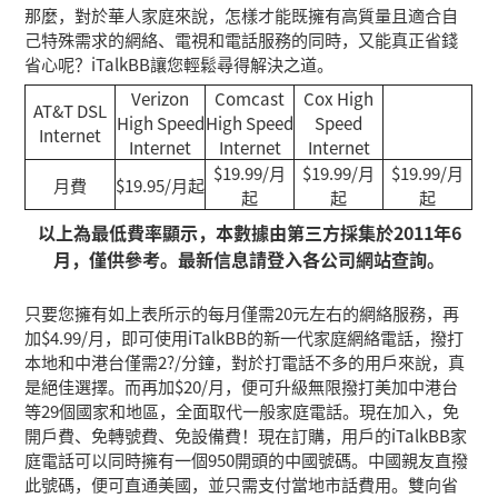
那麼，對於華人家庭來說，怎樣才能既擁有高質量且適合自
己特殊需求的網絡、電視和電話服務的同時，又能真正省錢
省心呢？iTalkBB讓您輕鬆尋得解決之道。
Verizon
Comcast
Cox High
AT&T DSL
High Speed
High Speed
Speed
Internet
Internet
Internet
Internet
$19.99/月
$19.99/月
$19.99/月
月費
$19.95/月起
起
起
起
以上為最低費率顯示，本數據由第三方採集於2011年6
月，僅供參考。最新信息請登入各公司網站查詢。
只要您擁有如上表所示的每月僅需20元左右的網絡服務，再
加$4.99/月，即可使用iTalkBB的新一代家庭網絡電話，撥打
本地和中港台僅需2?/分鐘，對於打電話不多的用戶來說，真
是絕佳選擇。而再加$20/月，便可升級無限撥打美加中港台
等29個國家和地區，全面取代一般家庭電話。現在加入，免
開戶費、免轉號費、免設備費！現在訂購，用戶的iTalkBB家
庭電話可以同時擁有一個950開頭的中國號碼。中國親友直撥
此號碼，便可直通美國，並只需支付當地市話費用。雙向省