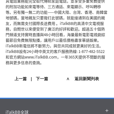
其電話業務能完全取代傳統家庭電話，並享受多重免費提供
的附加功能如來電等待、三方通話、來電顯示、呼叫轉移
等。另有獨一無二的功能——中國大陸、台灣、香港、南韓當
地號碼，當地親友只要撥打此號碼，就能接通到在美國的親
友，而無需支付國際長途費用 。iTalkBB的高清中文電視服
務，自問世以來便受到了廣泛的好評和歡迎。超過五十個熱
門頻道支持實時直播與48小時回看，海量最新電影電視劇綜
藝節目免費無限點播，讓用戶以最低價格盡享華語娛樂。
iTalkBB新電信將不斷努力，與您共同成就更美好的生活。
iTalkBB設有24小時中英文的客戶服務熱線: 1-877-482-5522
和官方網站www.iTalkBB.com，一年365天提供不間斷的服
務與更多信息的查詢。
上一篇
|
下一篇
∧ 返回新聞列表
iTalkBB全球