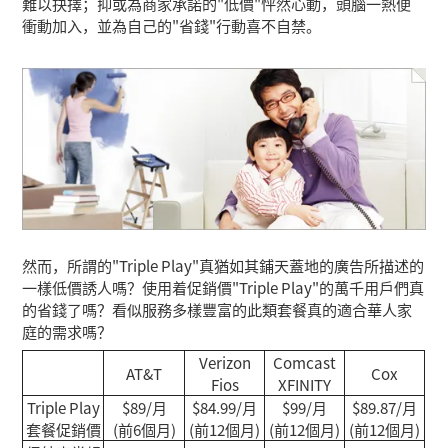
難以抉擇；抑或為商家承諾的"低價"怦然心動，頭腦一熱便
衝動加入，並為自己的"省錢"行動喜不自禁。
然而，所謂的"Triple Play"真猶如其鋪天蓋地的廣告所描述的
一樣低價誘人嗎？使用着促銷價"Triple Play"的萬千用戶們真
的省錢了嗎？看似服務多樣豐富的此類套餐真的適合華人家
庭的需求嗎？
Verizon
Comcast
AT&T
Cox
Fios
XFINITY
Triple Play
$89/月
$84.99/月
$99/月
$89.87/月
套餐促銷價
(前6個月)
(前12個月)
(前12個月)
(前12個月)