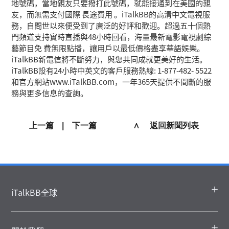
地號碼，當地親友只要撥打此號碼，就能接通到在美國的親
友，而無需支付國際 長途費用 。iTalkBB的高清中文電視服
務，自問世以來便受到了廣泛的好評和歡迎。超過五十個熱
門頻道支持實時直播與48小時回看，海量最新電影電視劇綜
藝節目免 費無限點播，讓用戶以最低價格盡享華語娛樂。
iTalkBB新電信將不斷努力，與您共同成就更美好的生活。
iTalkBB設有24小時中英文的客戶服務熱線: 1-877-482- 5522
和官方網站www.iTalkBB.com，一年365天提供不間斷的服
務與更多信息的查詢。
上一篇
|
下一篇
∧ 返回新聞列表
iTalkBB全球