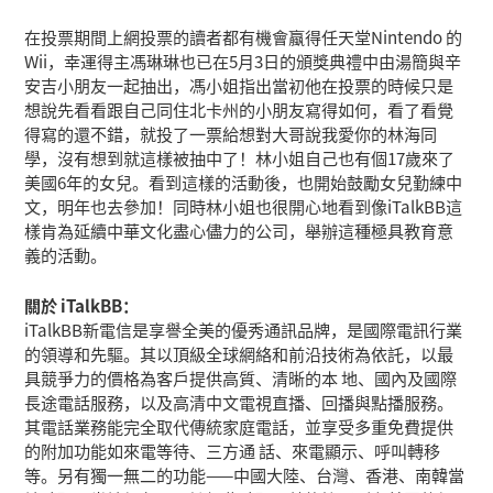
在投票期間上網投票的讀者都有機會蠃得任天堂Nintendo 的
Wii，幸運得主馮琳琳也已在5月3日的頒獎典禮中由湯簡與辛
安吉小朋友一起抽出，馮小姐指出當初他在投票的時候只是
想說先看看跟自己同住北卡州的小朋友寫得如何，看了看覺
得寫的還不錯，就投了一票給想對大哥說我愛你的林海同
學，沒有想到就這樣被抽中了！林小姐自己也有個17歲來了
美國6年的女兒。看到這樣的活動後，也開始鼓勵女兒勤練中
文，明年也去參加！同時林小姐也很開心地看到像iTalkBB這
樣肯為延續中華文化盡心儘力的公司，舉辦這種極具教育意
義的活動。
關於 iTalkBB：
iTalkBB新電信是享譽全美的優秀通訊品牌，是國際電訊行業
的領導和先驅。其以頂級全球網絡和前沿技術為依託，以最
具競爭力的價格為客戶提供高質、清晰的本 地、國內及國際
長途電話服務，以及高清中文電視直播、回播與點播服務。
其電話業務能完全取代傳統家庭電話，並享受多重免費提供
的附加功能如來電等待、三方通 話、來電顯示、呼叫轉移
等。另有獨一無二的功能——中國大陸、台灣、香港、南韓當