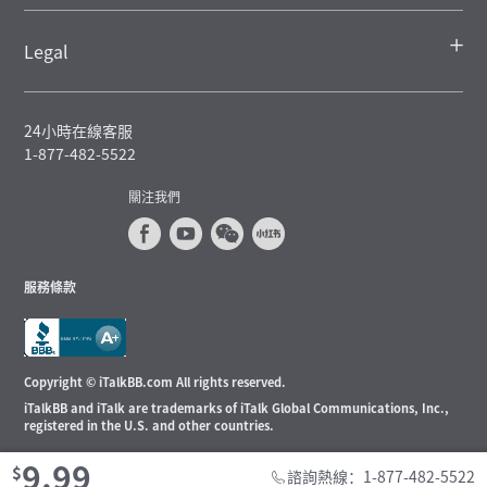
Legal
24小時在線客服
1-877-482-5522
關注我們
服務條款
Copyright © iTalkBB.com All rights reserved.
iTalkBB and iTalk are trademarks of iTalk Global Communications, Inc.,
registered in the U.S. and other countries.
9.99
$
諮詢熱線：1-877-482-5522