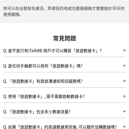
你可以在出發前先激活，到達目的地成功連接網絡才會開始計30天的
使用期限。
常見問題
Q. 是不是只有iTalkBB 用戶才可以購買「旅遊數據卡」?
A: 無論您是否iTalkBB 用戶, 都可以購買旅遊數據卡。但iTalkBB Prime APP﹑
家居電話﹑中文電視及智能安防用戶可享特殊優惠，減免$19.99 的連接費。
Q. 是任何手機都可以用到「旅遊數據卡」嗎?
A: 任何手機都可以用到「旅遊數據卡」。
Q. 「旅遊數據卡」有語音溝通和短訊服務嗎?
A. 沒有, 「旅遊數據卡」只提供漫遊數據。如需使用語音和短訊服務, 可配合
iTalkBB Prime App 使用。
Q. 使用「旅遊數據卡」, 需不需要啟動數據卡?
A. 只需將卡插入任何手機或流動裝置, 即可連接當地網絡激活。萬一沒法連接
網絡, 請嘗試以下設置。
Q. 「旅遊數據卡」包含多少數據流量?
A. 除中港數據卡 (eSIM)外，所有實體數據卡均提供無限流量，但當累積漫遊
數據用量達到適用於該用戶之公平使用數據用量上限5/10GB，上網速度會被
Q. 如果「旅遊數據卡」的高速數據用完後, 可以額外加購數據嗎?
調整至不高於128kbps，但您仍可繼續享用數據服務。