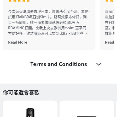
今次返香港順便去埋日本，馬來西亞同台灣。於是
這家i
試用 iTalkBB嘅亞洲Sim卡。發現效果非常好，到
電信服
步一插即用，唯一係要做嘅就係必須將DATA
在日本
ROAMING打開。比我上次去歐洲用e-sim 更平同
題。我
方便好多。雖然喺香港可以揾到比Italk BB平些小
詳細介
嘅Sim卡，但又要托人買，又要寄過嚟，最後只可
的鏡頭
Read More
Read 
能因減得加。我下次再返香港同去亞洲玩，一定會
品，強
再用佢哋張SIM卡……
Terms and Conditions
你可能還會喜歡