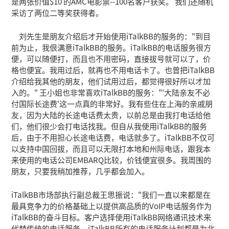
是两张价值$10 的AMC电影票--100名客户获奖。 我们还随机
tem
采访了两位二等奖获得者。
刘先生是朋友介绍后才开始使用iTalkBB的服务的："到目
前为止，我佷满意iTalkBB的服务。iTalkBB的电话服务很方
便，可以随便打，而且也不用密码，直接拔号就可以了，价
格也便宜。我用过后，就再也不用电话卡了。也曾把iTalkBB
介绍给我其他的朋友，他们试用过后，都觉得很好所以才加
入的。" 王小姐也非常喜欢iTalkBB的服务："'大陆亲友不必
付国际长途费'这一点真的非常好。我有些住在上海的亲戚朋
友，因为大陆的长途电话费太贵，以前总是由我打电话给他
们，他们很少会打电话找我。但自从我使用iTalkBB的服务
后，由于不用担心长途电话费，电话就多了。iTalkBB不仅可
以支持中国回拔，而且可以无限打本地和州际电话，跟我本
来使用的电话公司EMBARQ比较，价钱便宜很多。我周围的
朋友，只要我稍加推荐，几乎都会加入。
iTalkBB市场部执行副总裁王思振说："我们一直以来都是在
最具竞争力的价格基础上以提供高品质的VoIP电话服务作为
iTalkBB的奋斗目标。客户选择使用iTalkBB网络通讯技术来
代替传统的电话服务。iTalkBB所有的电话服务计划都是为北