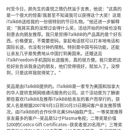
时至今日，颜先生的喜悦之情仍然溢于言表，他说："这真的
是一个很大的惊喜!我甚至不知道我可以获得这个大奖！这是
iTalkBB送给我的一份很特别的节日礼物。"他还进一步解释
说："我其实真的没想过会得什么奖，活动开始的时候也没有
刻意去向朋友推荐。我只是觉得iTalkBB的产品真的是个好东
西，价格便宜，不需要密码，拿起电话就可以打本地电话和
国际长途，也没有分钟的限制。特别是中国号码功能，还能
让亲友几乎是免费地从中国打到美国来。还赠送且
iTalkFreedom手机国际长途服务，真的很方便。我只是把这
些好处告诉我身边的朋友，他们觉得很好，就加入了。没想
到，只是这样我就得奖了。"
奖品是由iTalkBB提供的。iTalkBB是一家专为美国和加拿大
的华人提供宽频网络通讯服务的公司。这个活动是为了酬谢
那些喜欢iTalkBB及推荐iTalkBB给亲友的客户而举行的，获
奖人名是根据2007年9月1日到10月15日期间客户亲友推荐情
况，由iTalkBB的合作伙伴北美SINA抽取产生。一等奖是推荐
亲友最多的客户--奖品是52寸Plasma电视；二等奖是价值
$200的Costco Gift Certificates--获奖者是20名用户；三等奖