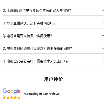
A. 可以！大部分频道支持7天节目回看功能，让您随时随地回看错过的精彩内
容，完全不怕错过热点综艺或电视剧。
Q. iTalkBB 这个电视盒适合年长的家人使用吗？
A. 非常适合！界面简洁、遥控操作简单，老人也能快速上手。而且内容多为中
文，无语言障碍，是陪伴父母长辈的不二之选。
Q. 除了直播频道，还有点播内容吗？
A. 当然有！iTalkBB 提供海量中文影视剧、综艺、纪录片等点播资源，随时点
播，随心看，全家人都能找到自己喜欢的内容。
Q. 电视盒是否支持多个房间使用？
A. 一个电视盒支持一个电视观看，如需在多个房间同时观看，可购买多个盒子
或联系客服了解多盒优惠方案。
Q. 电视盒对网络有什么要求？需要多快的网速？
A. 建议使用10Mbps以上的稳定宽带网络，支持Wi-Fi和网线连接。为了获得更
流畅的观影体验，建议优先使用网线直连，尤其在观看高清内容时效果更佳。
Q. 电视盒安装复杂吗？需要技术人员上门吗？
A. 不需要！安装非常简单，只需三步：接通电源、连接网络（Wi-Fi或网
线）、通过HDMI线连接电视。开机后按提示操作即可完成设置，全程无需技
术人员上门。
用户评价
4.6 Rating of 359 reviews