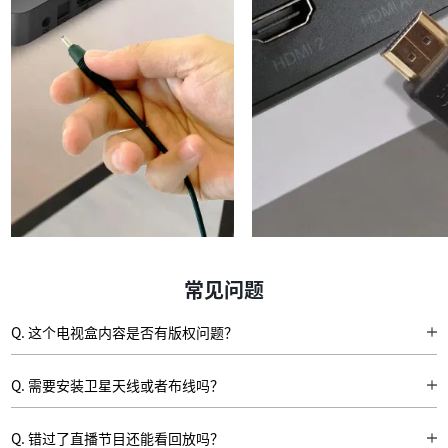
常见问题
Q. 这个电视盒内容是否有版权问题？
A. iTalkBB 所有中文频道和影视内容均通过正规渠道合法采买，获得版权授
权，确保用户观看的是安全、高清、正版的内容。我们始终坚持内容合规，尊
Q. 需要安装卫星天线或者布线吗？
重版权，为用户提供安心、稳定的观影体验
A. 完全不需要！iTalkBB 中文电视盒通过网络连接，插电后连接Wi-Fi或网线即
可使用，无需布线、无安装烦恼，轻松一插即看。
Q. 错过了直播节目还能看回放吗？