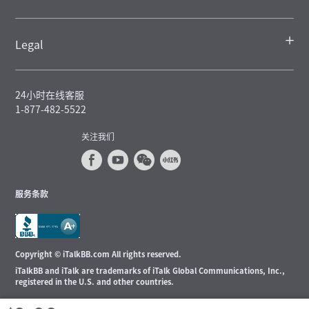
Legal
24小时在线客服
1-877-482-5522
关注我们
服务条款
Copyright © iTalkBB.com All rights reserved.
iTalkBB and iTalk are trademarks of iTalk Global Communications, Inc.,
registered in the U.S. and other countries.