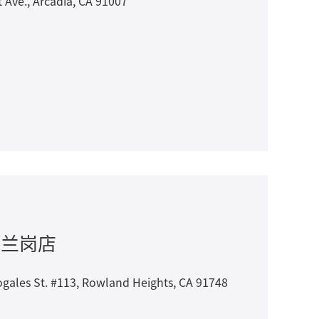
, Arcadia, CA 91007
 罗兰岗店
St. #113, Rowland Heights, CA 91748