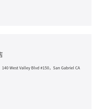
店
t Valley Blvd #150，San Gabriel CA