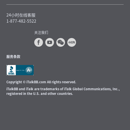
24小时在线客服
1-877-482-5522
关注我们
服务条款
Copyright © iTalkBB.com All rights reserved.
iTalkBB and iTalk are trademarks of iTalk Global Communications, Inc.,
registered in the U.S. and other countries.