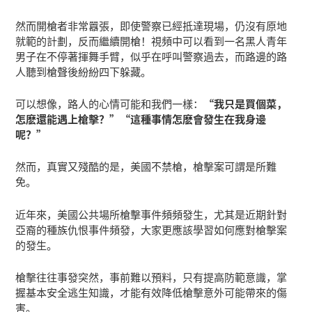
然而開槍者非常囂張，即使警察已經抵達現場，仍沒有原地
就範的計劃，反而繼續開槍！視頻中可以看到一名黑人青年
男子在不停著揮舞手臂，似乎在呼叫警察過去，而路邊的路
人聽到槍聲後紛紛四下躲藏。
可以想像，路人的心情可能和我們一樣：
“我只是買個菜，
怎麽還能遇上槍擊？”“這種事情怎麽會發生在我身邊
呢？”
然而，真實又殘酷的是，美國不禁槍，槍擊案可謂是所難
免。
近年來，美國公共場所槍擊事件頻頻發生，尤其是近期針對
亞裔的種族仇恨事件頻發，大家更應該學習如何應對槍擊案
的發生。
槍擊往往事發突然，事前難以預料，只有提高防範意識，掌
握基本安全逃生知識，才能有效降低槍擊意外可能帶來的傷
害。