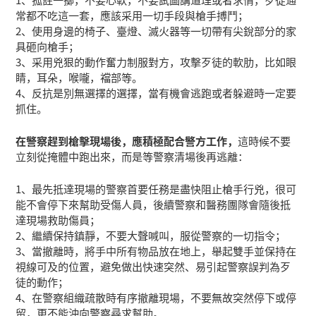
常都不吃這一套，應該采用一切手段與槍手搏鬥；
2、使用身邊的椅子、臺燈、滅火器等一切帶有尖銳部分的家
具砸向槍手；
3、采用兇狠的動作奮力制服對方，攻擊歹徒的軟肋，比如眼
睛，耳朵，喉嚨，襠部等。
4、反抗是別無選擇的選擇，當有機會逃跑或者躲避時一定要
抓住。
在警察趕到槍擊現場後，應積極配合警方工作，
這時候不要
立刻從掩體中跑出來，而是等警察清場後再逃離：
1、最先抵達現場的警察首要任務是盡快阻止槍手行兇，很可
能不會停下來幫助受傷人員，後續警察和醫務團隊會隨後抵
達現場救助傷員；
2、繼續保持鎮靜，不要大聲喊叫，服從警察的一切指令；
3、當撤離時，將手中所有物品放在地上，舉起雙手並保持在
視線可及的位置，避免做出快速突然、易引起警察誤判為歹
徒的動作；
4、在警察組織疏散時有序撤離現場，不要無故突然停下或停
留，更不能沖向警察尋求幫助。