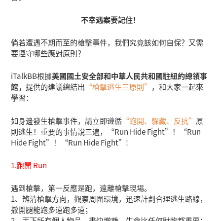
不幸遇案要記住！
倘若遭遇不期而至的槍擊事件，我們究竟該如何自保？又需
要遵守哪些應對原則？
iTalkBB根據
美國國土安全部和中華人民共和國駐紐約總領事
館，
提供的建議總結出
“槍擊逃生三原則”
，和大家一起來
學習：
如身邊發生槍擊事件，請立即遵循
“跑開、躲藏、反抗”
原
則逃生！重要的事情說三遍，“Run Hide Fight”！“Run
Hide Fight”！“Run Hide Fight”!
1.跑開 Run
遇到槍擊，第一反應是跑，遠離槍擊現場。
1、辨清槍擊方向，觀察周圍環境，迅速計劃合理逃生路線，
撒開腿能跑多遠跑多遠；
2、丟下所有個人物品，盡快撤離，生命比任何財物都重要；