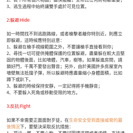
3、逃生過程中始終讓雙手處於可見位置。
2.躲避 Hide
如一時間找不到逃跑路線，或者槍擊者離你特別近，則應立
即躲避，這時候應特別註意：
1、躲避在槍手視線範圍之外，不要讓槍手直接看到你；
2、尋找一切可提供掩體保護的位置躲避，盡量躲在較大且堅
固的物體後面，比如墻體，汽車，樹等。如果躲進房間，請
鎖好門，千萬不要發出聲音；另外，由於美國許多房屋室內
墻壁無法抵擋子彈，所以躲避時應盡量縮小身體面積，比如
蹲下或趴下。
3、躲避的時候保持安靜，一定記得將手機靜音；
4、不要躲入死角或移動受限的地方。
3.反抗 Fight
如果不幸需要正面面對歹徒，在
生命安全受到直接威脅的最
後情況
下，要堅決采取反抗措施：
1、孤註一擲，不要心軟，不要試圖講道理或者求情，歹徒通