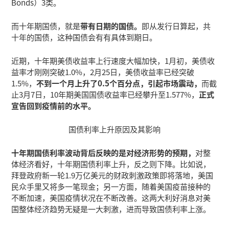
Bonds）3类。
而十年期国债，就是
带有日期的国债。
即从发行日算起，共
十年的国债，这种国债会有有具体到期日。
近期，十年期美债收益率上行速度大幅加快，1月初，美债收
益率才刚刚突破1.0%，2月25日，美债收益率已经突破
1.5%，
不到一个月上升了0.5个百分点，引起市场震动，
而截
止3月7日，10年期美国国债收益率已经攀升至1.577%，
正式
宣告回到疫情前的水平。
国债利率上升原因及其影响
十年期国债利率波动背后反映的是对经济形势的预期，
对整
体经济看好，十年期国债利率上升，反之则下降。比如说，
拜登政府新一轮1.9万亿美元的财政刺激政策即将落地，美国
民众手里又将多一笔现金；另一方面，随着美国疫苗接种的
不断加速，美国疫情状况在不断改善。这两大利好消息对美
国整体经济趋势无疑是一大刺激，进而导致国债利率上涨。