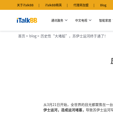
关于iTalkBB
iTalkBB精英
代理商加盟
Blog
通讯服务
中文电视
智能家居
首页 >
blog >
历史性“大堵船”，苏伊士运河终于通了！
从3月21日开始，全世界的目光都聚焦在一
伊士运河，造成运河堵塞，
导致苏伊士运河