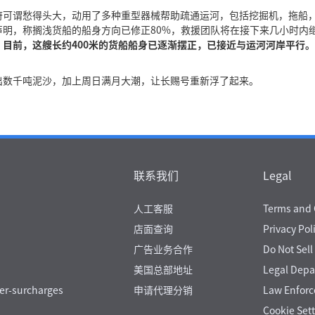
可谓愁得头大，动用了多种重型器械帮助疏通运河，包括挖掘机，拖船，
声明，称搁浅货船的船身方向已修正80%，救援团队将在接下来几小时内
目前，这艘长约400米的货船船身已逐渐摆正，已接近与运河河岸平行。
出数千吨泥沙，加上周日满月大潮，让长赐号重新浮了起来。
联系我们
Legal
人工客服
Terms and 
店面查询
Privacy Pol
广告业务合作
Do Not Sell
美国总部地址
Legal Dep
er-surcharges
申请代理分销
Law Enfor
Cookie Set