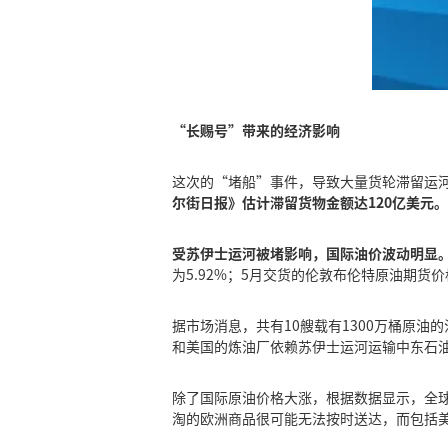
“长赐号”带来的经济影响
这次的“堵船”事件，导致大量货轮滞留运河两端
尔街日报》估计滞留货物金额达120亿美元。
受苏伊士运河被堵影响，国际油价波动明显
为5.92%；5月交货的伦敦布伦特原油期货价格
据市场消息，共有10艘载有1300万桶原
和美国的炼油厂依赖苏伊士运河运输中东石
除了国际原油价格大涨，根据数据显示，全
淘的欧洲商品很可能无法按时送达，而包括