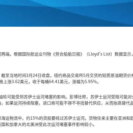
。根据国际航运业刊物《劳合船舶日报》（Lloyd's List）数据显示
。
截至当地时间3月24日收盘，纽约商品交易所5月交货的轻质原油期货价格上
上涨3.62美元，收于每桶64.41美元，涨幅为5.95%。
油的油轮可能受到苏伊士运河堵塞的影响。彭博社称，苏伊士运河受阻可能
油，如果运河持续阻塞，进口商可能不得不寻找替代供应，从而抬高替代
球海运物流中，约15%的货船要经过苏伊士运河。货物往来主要在亚洲和
美国和加拿大的北美洲受此次运河堵塞事件影响较小。