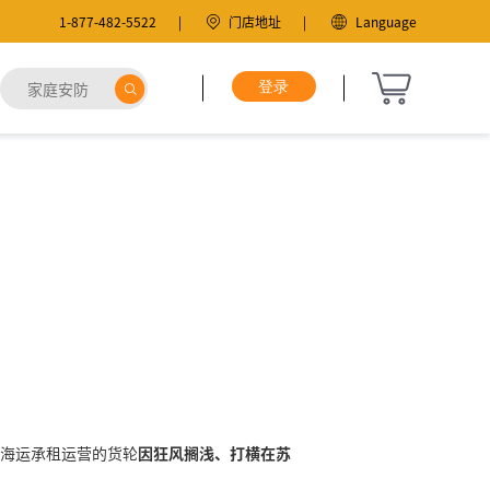
1-877-482-5522
门店地址
Language
！
荣海运承租运营的货轮
因狂风搁浅、打横在苏