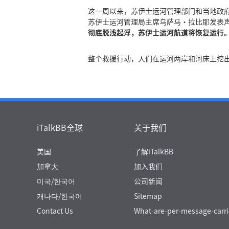
这一周以来，苏伊士运河管理部门和当地政府
苏伊士运河管理局主席乌萨马·拉比耶发表
彻底脱浅起浮，苏伊士运河航道将恢复运行。
整个救援行动，人们在运河两岸和河床上挖
iTalkBB全球
关于我们
美国
了解iTalkBB
加拿大
加入我们
미국/한국어
公司新闻
캐나다/한국어
Sitemap
Contact Us
What-are-per-message-carri