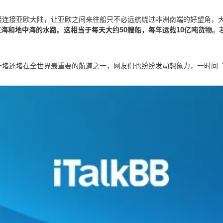
接连接亚欧大陆，让亚欧之间来往船只不必远航绕过非洲南端的好望角，
接红海和地中海的水路。这相当于每天大约50艘船，每年运载10亿吨货物。
一堵还堵在全世界最重要的航道之一，网友们也纷纷发动想象力，一时间