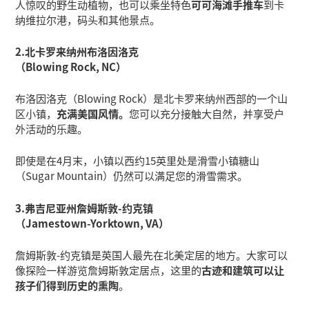
人惊叹的野生动植物，也可以乘坐特色
可可海滩手推车
到卡
纳维拉尔港，码头和其他景点。
2.北卡罗来纳州布洛因洛克
（Blowing Rock, NC）
布洛因洛克（Blowing Rock）是北卡罗来纳州西部的一个山
区小镇，
充满美国风情。
您可以充分接触大自然，并享受户
外活动的乐趣。
即使是在4月末，小镇以西约15英里处是滑雪小镇糖山
（Sugar Mountain）仍然可以满足您的滑雪需求。
3.弗吉尼亚州詹姆斯敦-约克镇
（Jamestown-Yorktown, VA）
詹姆斯敦-约克镇是英国人最先在北美定居的地方。大家可以
像探险一样游览詹姆斯敦定居点，这里的
古迹和建筑可以让
孩子们得到历史的熏陶
。