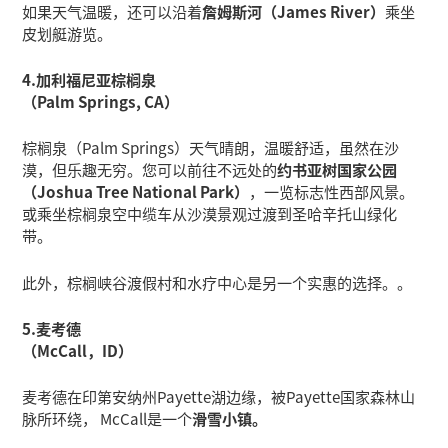
如果天气温暖，还可以沿着
詹姆斯河（James River）
乘坐
皮划艇游览。
4.加利福尼亚棕榈泉
（Palm Springs, CA）
棕榈泉（Palm Springs）天气晴朗，温暖舒适，虽然在沙
漠，但乐趣无穷。您可以前往不远处的
约书亚树国家公园
（Joshua Tree National Park）
，一览标志性西部风景。
或乘坐棕榈泉空中缆车从沙漠景观过渡到圣哈辛托山绿化
带。
此外，棕榈峡谷渡假村和水疗中心是另一个实惠的选择。。
5.麦考德
（McCall，ID）
麦考德在印第安纳州Payette湖边缘，被Payette国家森林山
脉所环绕， McCall是一个
滑雪小镇。