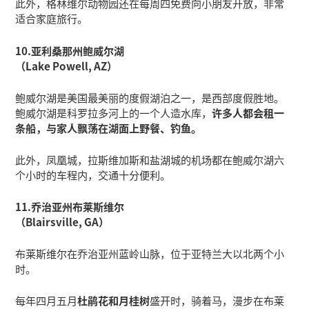
此外，格林维尔动物园还在每周四免费向小朋友开放，非常
适合家庭旅行。
10.亚利桑那州鲍威尔湖
（Lake Powell, AZ）
鲍威尔湖是美国最美丽的度假湖泊之一，是西部度假胜地。
鲍威尔湖是科罗拉多河上的一个人造水库，
许多人都会租一
条船，与家人飘荡在湖面上野餐、钓鱼。
此外，凤凰城，拉斯维加斯和盐湖城的机场都在鲍威尔湖六
个小时的车程内，交通十分便利。
11.乔治亚州布莱斯维尔
（Blairsville, GA）
布莱斯维尔在乔治亚州蓝岭山脉，位于亚特兰大以北两个小
时。
每年四月五月
杜鹃花和月桂树
盛开时，骑着马，漫步在布莱