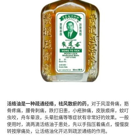
活络油是一种疏通经络，祛风散瘀的药，
对于风湿骨痛，筋
骨疼痛，腰骨刺痛，跌打旧患，小疮肿痛，皮肤痕痒，蚊叮
虫咬，舟车晕浪，头晕肚痛等等症状有非常好的效果。一般
使用时，滴两滴活络油于患处，先以手指压着痛点，慢慢旋
转按摩痛处，让活络油化开达到疏淤通络的作用。