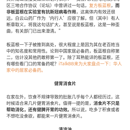
区三地合作协议（论坛）中曾讲过一句话，
复方板蓝根
，
而
非板蓝根在实验室有抗新冠病毒作用
，这离体内有效还很
远，白云山药厂作为‘内行人’应很了解，但（其中）有人
断章取义，将我这句话扩大，甚至说是板蓝根，这是一种歪
曲，有关部门已出来澄清。”
板蓝根一下子被推到高处，很大程度上是因为其在老百姓当
中的知名度和常用性。论到中国家居必备药，板蓝根自称第
二，估计没其他药敢称第一了。除了耳熟能详的板蓝根，还
有哪些看门口的常备药呢？
iTalkBB来为大家盘点一下：华人
家中的居家必备药。
健胃消食片
在家在外，饮食不规律导致的肚胀几乎每个人都经历过，这
时候适合来几片健胃消食片。值得一提的是，
消食片不只是
帮助消化，还有健脾开胃的功效。
所以说，吃多了积食或者
不想吃没食欲，都能来一片健胃消食片。
清凉油