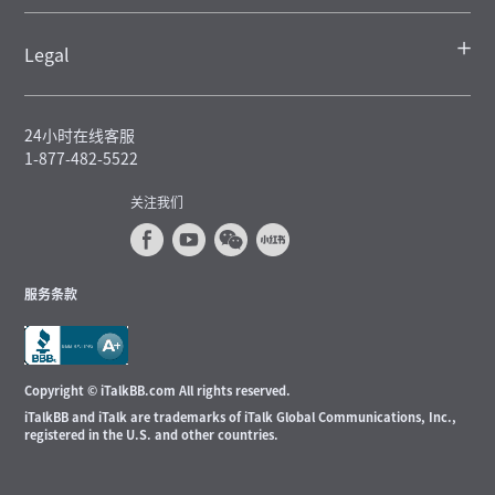
Legal
24小时在线客服
1-877-482-5522
关注我们
服务条款
Copyright © iTalkBB.com All rights reserved.
iTalkBB and iTalk are trademarks of iTalk Global Communications, Inc.,
registered in the U.S. and other countries.