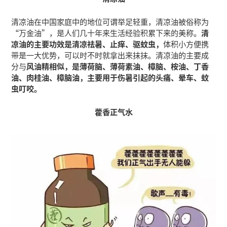
清凉油在中国家庭中的地位可谓举足轻重，清凉油被俗称为
“万金油”，是人们几十年来生活经验积累下来的美称。
清
凉油的主要功效是清凉祛暑、止痒、驱蚊虫，
体积小方便携
带是一大优势，可以时不时就拿出来抹抹。清凉油的主要成
分与
风油精相似，是薄荷脑、薄荷素油、樟脑、桉油、丁香
油、肉桂油、樟脑油，主要用于伤暑引起的头痛、晕车、蚊
虫叮咬。
藿香正气水