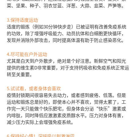
菜、坚果、种子、羽衣甘蓝、洋葱、大蒜、韭菜、芦笋等。
3.保持适度运动
适度的锻炼（例如30分钟快步走）已被证明有改善免疫系统
的功效，除了增强呼吸能力、动员抗体和白细胞更快循环，
发现并消除外部攻击，同时提高体温有助于防止感染恶化。
4.尽可能在户外运动
尤其是白天到户外散步，绝对是个好注意。新鲜空气和阳光
提供的维生素D非常重要，对于支持钙吸收和免疫系统正常运
转至关重要。
5.试试看，或者身体会喜欢
疫情封锁期间很容易失去动力，或者感到疲倦、低落。但是
运动和锻炼总是好的，即使本心并不喜欢，觉得太累了，工
作完一天只能做个快乐肥宅，但身体会分泌“快乐”激素或
内啡肽，同时降低应激激素皮质醇水平。压力对身体有害，
减少压力实际上会增强免疫系统。
6.保持好心情！深呼吸以刺激淋巴