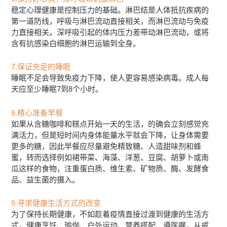
稳定心理健康是控制压力的基础。淋巴结是人体抵抗疾病的
第一道防线，呼吸与淋巴流动直接相关，而淋巴流动与免疫
力直接相关。深呼吸引起的体内压力差带动淋巴流动，或将
含有抗感染白细胞的淋巴运输到全身。
7.保证充足的睡眠
睡眠不足会导致免疫力下降，使人更容易感染病毒。成人每
天应至少睡眠7到8个小时。
8.精心准备早餐
如果从含糖咖啡和糕点开始一天的生活，的确会立刻感觉充
满活力，但是短时间内身体能量水平就会下降，让身体需要
更多的糖，因此早餐应尽量避免精致糖、人造甜味剂和蜂
蜜，转而选择例如裙带菜、海藻、洋葱、豆腐、胡萝卜或南
瓜这样的食物，注重蛋白质、维生素、矿物质、酶、发酵食
品、益生菌的摄入。
9.寻求健康生活方式的改变
为了保持长期健康，不如趁着疫情直接过渡到健康的生活方
式。健康烹饪、瑜伽、户外运动、营养搭配、遵医嘱，从戒