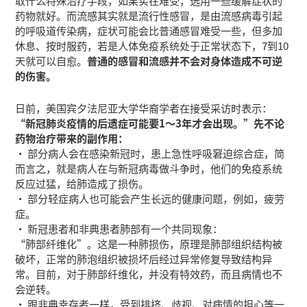
取什么特殊治疗手段，如果实在难受，选用一些缓解症状的
药物就好。而流感其实就是流行性感冒，是由流感病毒引起
的呼吸道传染病，症状可能会比普通感冒难受一些，但多加
休息、按时服药，若是人体免疫系统处于正常状态下，7到10
天就可以自愈。
普通的感冒和流感并不会对身体造成不可逆
的伤害。
日前，美国宾夕法尼亚大学华裔学者在接受采访时表示：
“新冠肺炎疫情的后遗症可能要1～3年才会出现。”先不论
药物治疗带来的副作用：
• 部分病人会在感染新冠时，患上急性呼吸窘迫综合症，简
而言之，就是病人在与新冠病毒做斗争时，他们的免疫系统
反应过猛，给肺造成了损伤。
• 部分轻症病人也可能会产生长远的健康问题，例如，疲劳
症。
• 新冠患者和非典患者肺部有一个共同现象：
“肺部纤维化”。这是一种肺损伤，原理是肺部组织结构被
破坏，正常的肺泡组织被损坏后经过异常修复导致结构异
常。目前，对于肺部纤维化，并没有特效药，而且病情也不
会逆转。
• 跟非典幸存者一样，受到排挤、歧视、对病情的担心等一