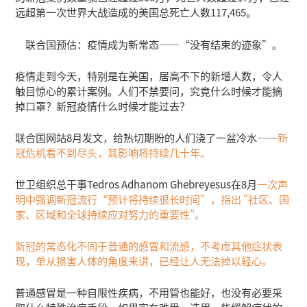
远超第一次世界大战造成的美国总死亡人数117,465。
联合国预估：疫情成为新常态——“没有结束的迹象”。
疫情走到今天，特别是在美国，居高不下的新增人数，令人
触目惊心的累计案例。人们不禁要问，究竟什么时候才能摘
掉口罩？新冠疫情什么时候才能过去？
联合国网站8月发文，给热切期盼的人们浇了一盆冷水——
新
冠危机看不到尽头，其影响将持续几十年。
世卫组织总干事Tedros Adhanom Ghebreyesus在8月
一次声
明中强调新冠流行“预计将持续很长时间”，指出 "社区、国
家、区域和全球持续应对努力的重要性"。
新冠的常态化不同于普通的感冒和流感，不考虑其他症状表
现，单从损害人体的角度来讲，已经让人无法掉以轻心。
普通感冒是一种自限性疾病，不用管也能好，也没有必要采