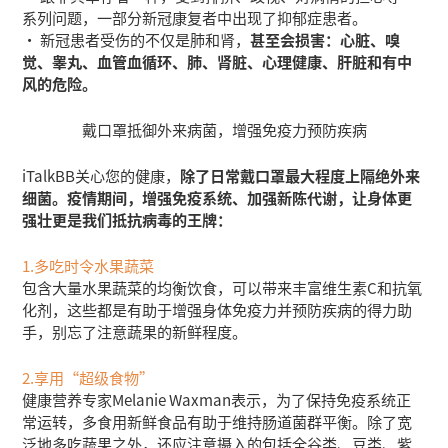
系列问题，一部分新冠康复者中出现了抑郁症患者。
• 新冠患者受伤的不仅是肺和肾，
甚至会损害：心脏、嗅
觉、睾丸、血管血循环、肺、肾脏、心理健康、肝脏和有中
风的危险。
戴口罩抵御外来病菌，增强免疫力预防疾病
iTalkBB关心您的健康，
除了日常戴口罩最大程度上隔绝外来
细菌。疫情期间，增强免疫系统、加强新陈代谢，让身体更
强壮更是我们抵抗病毒的王牌：
1.多吃时令水果蔬菜
包含大量水果蔬菜的均衡饮食，可以带来丰富维生素C和抗氧
化剂，这些都是有助于增强身体免疫力并预防疾病的得力助
手，别忘了注意蔬果的新鲜程度。
2.享用“超级食物”
健康营养专家Melanie Waxman表示，为了保持免疫系统正
常运转，多食用新鲜食品有助于维持肠道菌群平衡。除了宽
泛地多吃蔬果之外，还应注意摄入的包括全谷类、豆类、紫