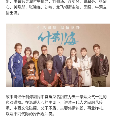
出，由著名导演付宁执导，刘佩琦、连奕名、曹翠芬、张龄
心、关晓彤、张晞临、刘敏、龙飞领衔主演，吴磊、牛莉友
情出演。
故事讲述什刹海胡同中宫廷菜名厨庄为天一家烟火气十足的
悲欢碰撞。在温暖人心的主调下，讲述三代人之间厨艺传
承、中西文化碰撞、父子矛盾、夫妻感情纠纷、事业挣扎，
以及不同代际的择偶观冲突。