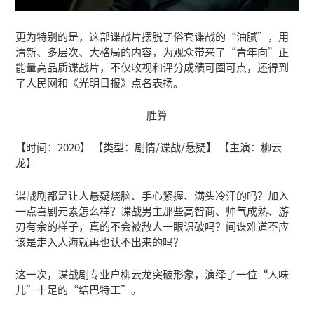
更为特别的是，这部谍战片摆脱了俗套谍战的“油腻”，用
清新、多层次、大格局的内容，为观众带来了“青年向”正
能量高品质谍战片，不仅收视和评分成绩可圈可点，还得到
了人民网和《光明日报》点名表扬。
胜算
【时间：2020】 【类型：剧情/谍战/悬疑】 【主演：柳云
龙】
谍战剧都是让人悬疑烧脑、手心紧握、满头冷汗的吗？加入
一点喜剧元素怎么样？谍战男主那些高智商、帅气成熟、游
刃有余的样子，真的不会被敌人一眼识破吗？间谍难道不应
该是走入人海就再也认不出来的吗？
这一次，谍战剧专业户柳云龙突破形象，演绎了一位“人味
儿”十足的“结巴特工”。