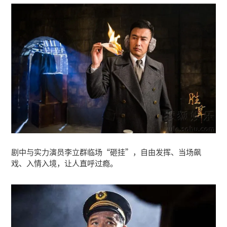
剧中与实力演员李立群临场“砸挂”，自由发挥、当场飙
戏、入情入境，让人直呼过瘾。