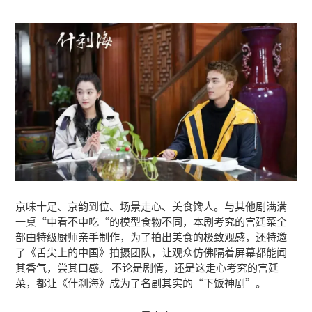
京味十足、京韵到位、场景走心、美食馋人。与其他剧满满
一桌“中看不中吃“的模型食物不同，本剧考究的宫廷菜全
部由特级厨师亲手制作，为了拍出美食的极致观感，还特邀
了《舌尖上的中国》拍摄团队，让观众仿佛隔着屏幕都能闻
其香气，尝其口感。 不论是剧情，还是这走心考究的宫廷
菜，都让《什刹海》成为了名副其实的“下饭神剧”。