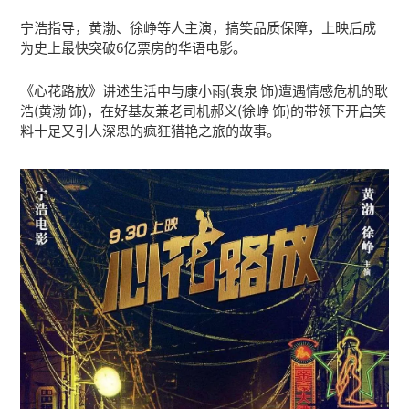
宁浩指导，黄渤、徐峥等人主演，搞笑品质保障，上映后成
为史上最快突破6亿票房的华语电影。
《心花路放》讲述生活中与康小雨(袁泉 饰)遭遇情感危机的耿
浩(黄渤 饰)，在好基友兼老司机郝义(徐峥 饰)的带领下开启笑
料十足又引人深思的疯狂猎艳之旅的故事。