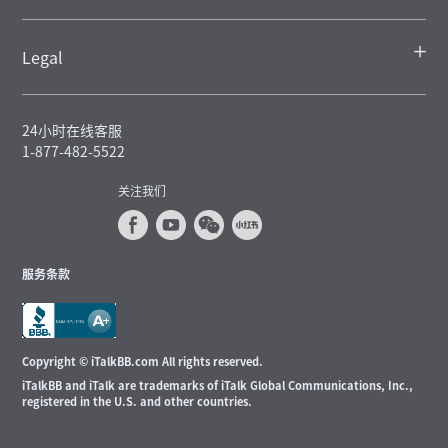
Legal
24小时在线客服
1-877-482-5522
关注我们
服务条款
Copyright © iTalkBB.com All rights reserved.
iTalkBB and iTalk are trademarks of iTalk Global Communications, Inc.,
registered in the U.S. and other countries.