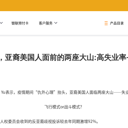
银联预付卡
客户服务
产品目录
，亚裔美国人面前的两座大山:高失业率
as Yu表示，疫情期间“仇外心理”抬头，亚裔美国人面临两座大山——失
飞行模式or战斗模式？
市人权委员会收到的反亚裔歧视投诉较去年同期激增92%。