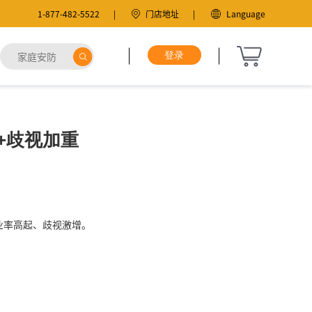
1-877-482-5522
门店地址
Language
+歧视加重
业率高起、歧视激增。