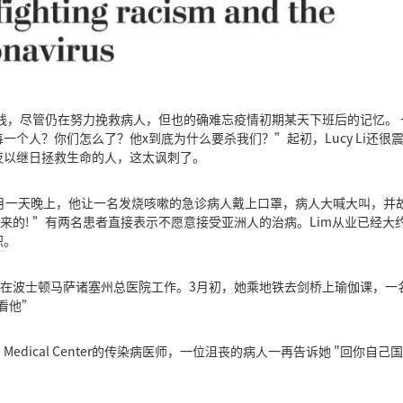
抗疫一线，尽管仍在努力挽救病人，但也的确难忘疫情初期某天下班后的记忆。
一个人？你们怎么了？他x到底为什么要杀我们？”起初，Lucy Li还
夜以继日拯救生命的人，这太讽刺了。
线。3月一天晚上，他让一名发烧咳嗽的急诊病人戴上口罩，病人大喊大叫，并
来的! ”有两名患者直接表示不愿意接受亚洲人的治病。Lim从业已经大
职。
alo在波士顿马萨诸塞州总医院工作。3月初，她乘地铁去剑桥上瑜伽课，一名男子
敢看他”
aconess Medical Center的传染病医师，一位沮丧的病人一再告诉她 "回你自