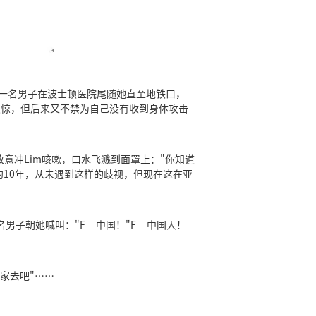
 一名男子在波士顿医院尾随她直至地铁口，
很震惊，但后来又不禁为自己没有收到身体攻击
故意冲Lim咳嗽，口水飞溅到面罩上："你知道
约10年，从未遇到这样的歧视，但现在这在亚
朝她喊叫："F---中国！"F---中国人！
己国家去吧"……