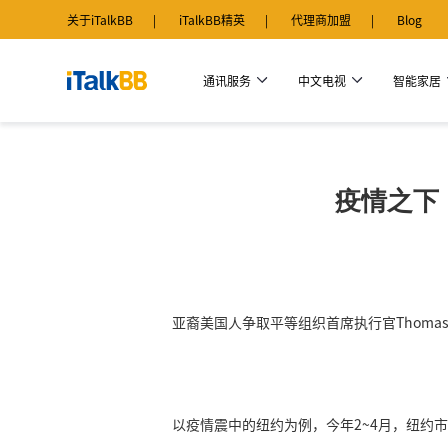
关于iTalkBB
iTalkBB精英
代理商加盟
Blog
通讯服务
中文电视
智能家居
疫情之下
亚裔美国人争取平等组织首席执行官Thom
以疫情震中的纽约为例，今年2~4月，纽约