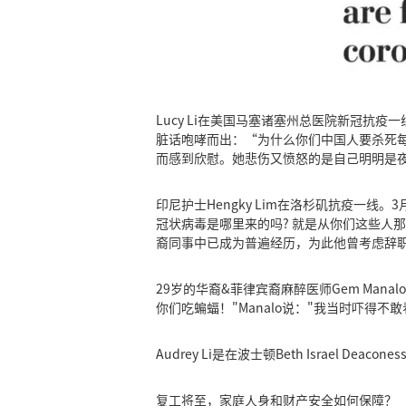
Lucy Li在美国马塞诸塞州总医院新冠
脏话咆哮而出：“为什么你们中国人要杀死每
而感到欣慰。她悲伤又愤怒的是自己明明是
印尼护士Hengky Lim在洛杉矶抗疫一
冠状病毒是哪里来的吗? 就是从你们这些人那
裔同事中已成为普遍经历，为此他曾考虑辞
29岁的华裔&菲律宾裔麻醉医师Gem Man
你们吃蝙蝠！"Manalo说："我当时吓得不
Audrey Li是在波士顿Beth Israel De
复工将至，家庭人身和财产安全如何保障？