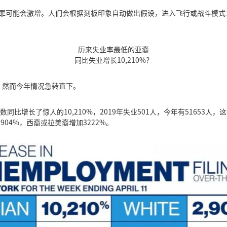
犯罪可能会激增。人们会根据刻板印象自动做出假设，进入飞行或战斗模
历来失业率最低的亚裔
同比失业增长10,210%？
。然而今年情况急转直下。
同比增长了惊人的10,210%，2019年失业501人，今年有51653
904%，西裔或拉美裔增加3222%。