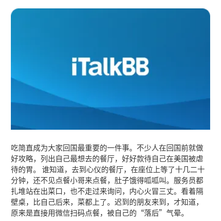
吃简直成为大家回国最重要的一件事。不少人在回国前就做
好攻略，列出自己最想去的餐厅，好好款待自己在美国被虐
待的胃。 谁知道，去到心仪的餐厅，在座位上等了十几二十
分钟，还不见点餐小哥来点餐，肚子饿得呱呱叫。服务员都
扎堆站在出菜口，也不走过来询问，内心火冒三丈。看着隔
壁桌，比自己后来，菜都上了。迟到的朋友来到，才知道，
原来是直接用微信扫码点餐，被自己的“落后”气晕。