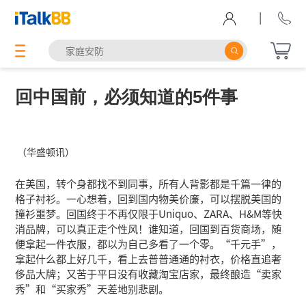
|
回中国前，必须知道的5件事
（华盛顿讯）
在美国，转个身都找不到同事，所有人背影都是千篇一律的
格子衬衫。一心想着，回到国内物美价廉，可以摆脱美国的
撞衫噩梦。回国终于不再仅限于Uniquo、ZARA、H&M等快
消品牌，可以真正走个性风！谁知道，回国到百货商场，随
便拿起一件衣服，都以为自己多看了一个零。“千元手”，
拿起什么都上好几千，看上去普普通通的衬衣，价格直追奢
侈品大牌；又苦于平日没有收藏淘宝店家，最终酿造“卖家
秀”和“买家秀”天差地别悲剧。