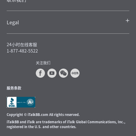
Legal
24小时在线客服
1-877-482-5522
关注我们
服务条款
Copyright © iTalkBB.com All rights reserved.
iTalkBB and iTalk are trademarks of iTalk Global Communications, Inc.,
registered in the U.S. and other countries.