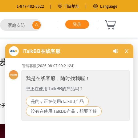
1-877-482-5522
门店地址
Language
同步上线
太子李承鄞之间发生的感情纠葛的故事。由李
。