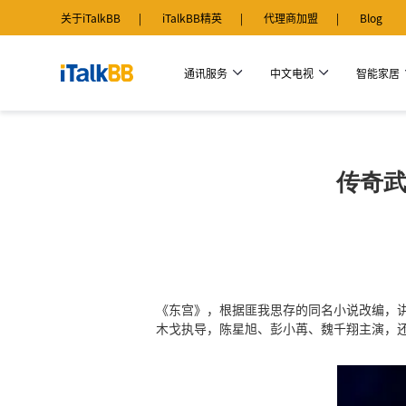
关于iTalkBB
iTalkBB精英
代理商加盟
Blog
通讯服务
中文电视
智能家居
传奇武
《东宫》，根据匪我思存的同名小说改编，
木戈执导，陈星旭、彭小苒、魏千翔主演，