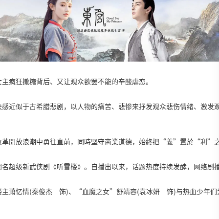
女主疯狂撒糖背后、又让观众欲罢不能的辛酸虐恋。
快感近似于古希腊悲剧，以人物的痛苦、悲惨来抒发观众悲伤情绪、激发
改革開放浪潮中勇往直前，同時堅守商業道德，始終把“義”置於“利”
同名超级新武侠剧《听雪楼》。自播出以来，话题热度持续发酵，网络剧
主萧忆情(秦俊杰 饰)、“血魔之女”舒靖容(袁冰妍 饰)与热血少年