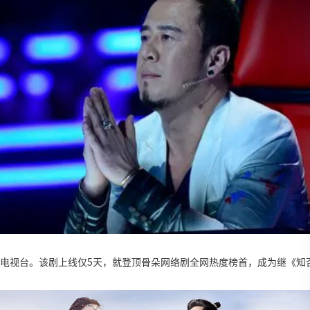
NA电视台。该剧上线仅5天，就登顶骨朵网络剧全网热度榜首，成为继《知