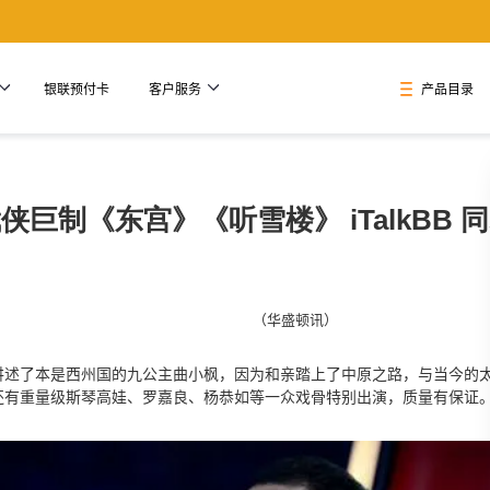
银联预付卡
客户服务
产品目录
侠巨制《东宫》《听雪楼》 iTalkBB 
（华盛顿讯）
讲述了本是西州国的九公主曲小枫，因为和亲踏上了中原之路，与当今的
还有重量级斯琴高娃、罗嘉良、杨恭如等一众戏骨特别出演，质量有保证