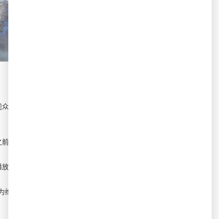
观众的怜悯，并在一个更高层次实现对美好情
之前，譜寫了壹段自強不息的奮鬥史。
播放量排行榜居高不下，多次蝉联第一。
们为维护正义而共同缔造的一段唯美江湖传奇的