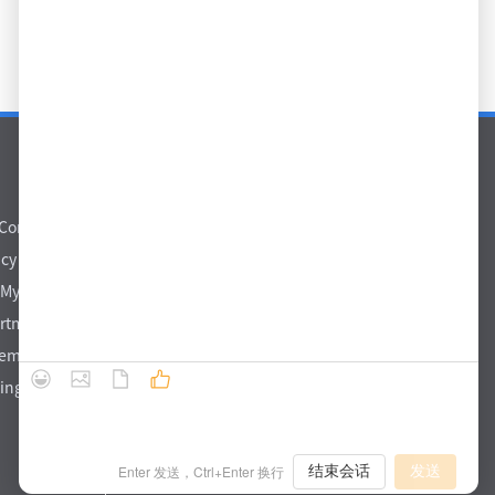
24小时在线客服
1-877-482-5522
Conditions
icy
关注我们
 My Personal Information
artment
cement
tings