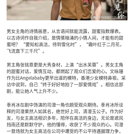
男女主角的诗情画意，从言语间就能流露，甜蜜指数爆表。
以古诗词作自我介绍，是情愫暗涌的小情人间，才能有的甜
蜜吧？ “要知松高洁，待到雪化时”，“霜叶红于二月花，
飞流直下三千尺”。
男主角张铭恩更是大秀身材，上演“出水芙蓉”。男女主角
的甜蜜对话，爱情互动，都燃起了观众们恋爱的心。文咏珊
作为比Angelababy更早出道的模特，香港少女模特鼻祖，采
访中说到，自己“终于好好地拍了一部爱情戏”。相信这部
剧，能让她人气上升不少。
季肖冰在剧中饰演的司澄一角也颇受观众期待。季肖冰所诠
释的司澄果然人如其名，绝世好上司，清澄玉公子。作为好
友，与女主高洁相识多年，陪伴在高洁的身边，无论是遮风
挡雨还是默默守护，他的懂得，收获了不少观众的心。司澄
一登场就为女主高洁在公司中遭受的不公平待遇据理力争，