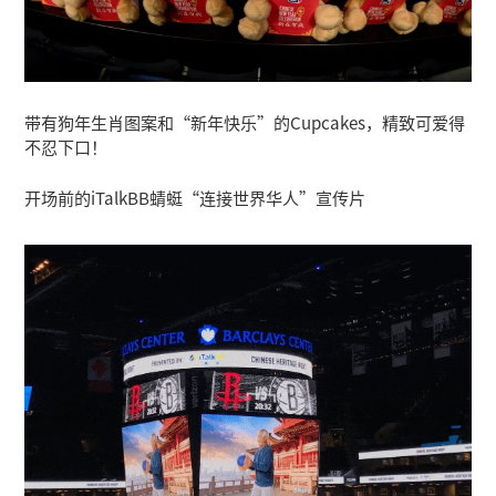
带有狗年生肖图案和“新年快乐”的Cupcakes，精致可爱得
不忍下口！
开场前的iTalkBB蜻蜓“连接世界华人”宣传片