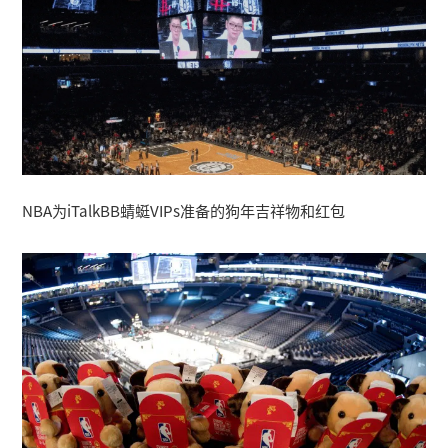
NBA为iTalkBB蜻蜓VIPs准备的狗年吉祥物和红包