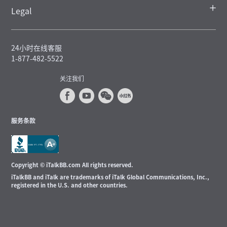
Legal
24小时在线客服
1-877-482-5522
关注我们
服务条款
Copyright © iTalkBB.com All rights reserved.
iTalkBB and iTalk are trademarks of iTalk Global Communications, Inc.,
registered in the U.S. and other countries.