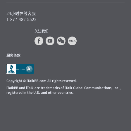
24小时在线客服
1-877-482-5522
关注我们
服务条款
Copyright © iTalkBB.com All rights reserved.
iTalkBB and iTalk are trademarks of iTalk Global Communications, Inc.,
registered in the U.S. and other countries.