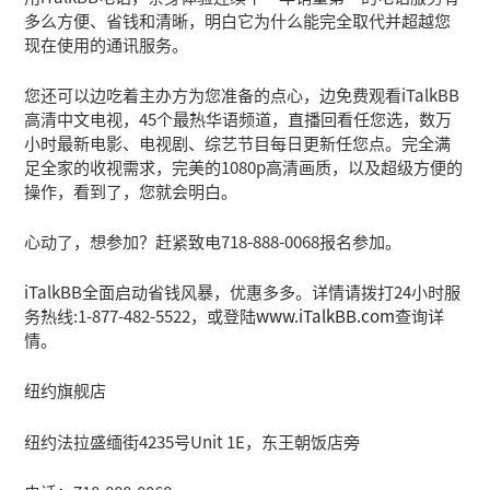
多么方便、省钱和清晰，明白它为什么能完全取代并超越您
现在使用的通讯服务。
您还可以边吃着主办方为您准备的点心，边免费观看iTalkBB
高清中文电视，45个最热华语频道，直播回看任您选，数万
小时最新电影、电视剧、综艺节目每日更新任您点。完全满
足全家的收视需求，完美的1080p高清画质，以及超级方便的
操作，看到了，您就会明白。
心动了，想参加？赶紧致电718-888-0068报名参加。
iTalkBB全面启动省钱风暴，优惠多多。详情请拨打24小时服
务热线:1-877-482-5522，或登陆
www.iTalkBB.com
查询详
情。
纽约旗舰店
纽约法拉盛缅街4235号Unit 1E，东王朝饭店旁