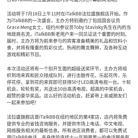
活动将于7月18日上午11时在iTalkBB法拉盛旗舰店开始。作
为iTalkBB的一次盛会，主办方特别邀约了包括国会议员
Grace Meng女士、纽约州参议员Toby Stavisky先生在内的当
地政商名流，iTalkBB新老用户来一同见证这个重要的时刻。
届时，主办方将为前来参与的宾客准备精美的礼品和饮料小
食，并将有隆重的剪彩仪式、热闹的舞龙舞狮，及各种互动
游戏和精彩节目。
本次活动还将有一个别开生面的超级送奖环节，主办方将组
织到场来宾和民众排成队列，进行击鼓传花，乐起花传，乐
停花停，拿到花的来宾即可获得50寸LED高清电视一台。十轮
机会，轮轮有奖，共送出10台高清电视，超高的中奖机会，
超赞的豪华奖品。这么好的活动机会，赶紧带上亲戚朋友们
一起来参加吧！
法拉盛旗舰店是iTalkBB在纽约地区的第4家店，店内将免费
提供专业的省钱咨询服务，并提供市场上电话、中文电视、
网络服务相关的最新信息。所有进店消费者，都可以免费试
用iTalkBB电话，亲身体验连续十一年销量第一的电话服务有