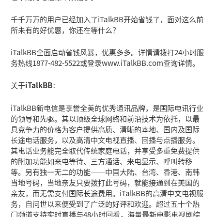
千千万万的用户已经加入了iTalkBB开始省钱了，面对这么前
所未有的好优惠，你还在等什么？
iTalkBB全面启动省钱风暴，优惠多多。详情请拨打24小时服
务热线1877-482-5522或登录www.iTalkBB.com查询详情。
关于
iTalkBB
：
iTalkBB新电信是享誉全美的优秀通讯品牌，是国际电讯行业
的领导和先驱。其以顶级全球网络和前沿技术为依托，以最
具竞争力的价格为客户提供高质、清晰的本地、国内及国际
长途电话服务，以及高清中文电视直播、回播与点播服务。
其电话业务能完全取代传统家庭电话，并享受多重免费提供
的附加功能如来电等待、三方通话、来电显示、呼叫转移
等。另有独一无二的功能——中国大陆、台湾、香港、南韩
当地号码，当地亲友只要拨打此号码，就能接通到在美国的
亲友，而无需支付国际长途费用。iTalkBB的高清中文电视服
务，自问世以来便受到了广泛的好评和欢迎。超过五十个热
门频道支持实时直播与48小时回看，海量最新电影电视剧综