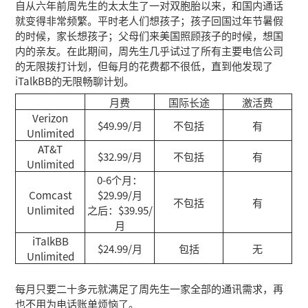
自从六年前周先生的太太生了一对双胞胎以来，和国内通话
就变得非常频繁。平时老人们想孩子；孩子回国过年节暑假
的时候，家长想孩子；父母们来美国照顾孩子的时候，想国
内的亲友。在此期间，周先生几乎试过了所有主要电信公司
的无限拨打计划，但每月的花费都不很低，直到他发现了
iTalkBB的无限畅聊计划。
月费
国际长途
激活费
Verizon
$49.99/月
不包括
有
Unlimited
AT&T
$32.99/月
不包括
有
Unlimited
0-6个月：
Comcast
$29.99/月
不包括
有
Unlimited
之后：$39.95/
月
iTalkBB
$24.99/月
包括
无
Unlimited
每月只要二十多元就满足了周先生一家全部的通讯需求，再
也不用为电话账单烦恼了。