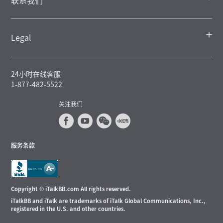
Legal
24小时在线客服
1-877-482-5522
关注我们
服务条款
Copyright © iTalkBB.com All rights reserved.
iTalkBB and iTalk are trademarks of iTalk Global Communications, Inc.,
registered in the U.S. and other countries.