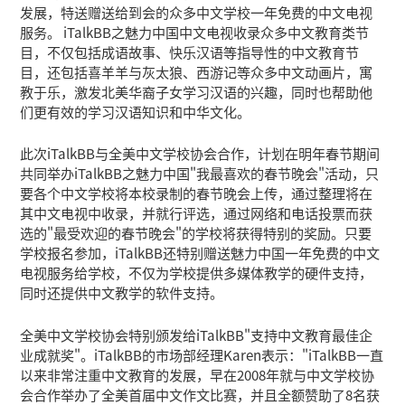
发展，特送赠送给到会的众多中文学校一年免费的中文电视
服务。 iTalkBB之魅力中国中文电视收录众多中文教育类节
目，不仅包括成语故事、快乐汉语等指导性的中文教育节
目，还包括喜羊羊与灰太狼、西游记等众多中文动画片，寓
教于乐，激发北美华裔子女学习汉语的兴趣，同时也帮助他
们更有效的学习汉语知识和中华文化。
此次iTalkBB与全美中文学校协会合作，计划在明年春节期间
共同举办iTalkBB之魅力中国"我最喜欢的春节晚会"活动，只
要各个中文学校将本校录制的春节晚会上传，通过整理将在
其中文电视中收录，并就行评选，通过网络和电话投票而获
选的"最受欢迎的春节晚会"的学校将获得特别的奖励。只要
学校报名参加，iTalkBB还特别赠送魅力中国一年免费的中文
电视服务给学校，不仅为学校提供多媒体教学的硬件支持，
同时还提供中文教学的软件支持。
全美中文学校协会特别颁发给iTalkBB"支持中文教育最佳企
业成就奖"。iTalkBB的市场部经理Karen表示："iTalkBB一直
以来非常注重中文教育的发展，早在2008年就与中文学校协
会合作举办了全美首届中文作文比赛，并且全额赞助了8名获