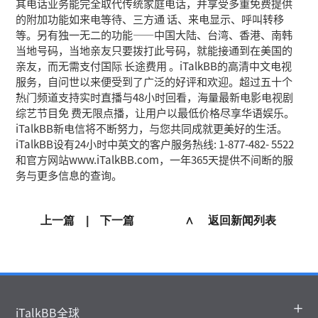
其电话业务能完全取代传统家庭电话，并享受多重免费提供
的附加功能如来电等待、三方通 话、来电显示、呼叫转移
等。另有独一无二的功能——中国大陆、台湾、香港、南韩
当地号码，当地亲友只要拨打此号码，就能接通到在美国的
亲友，而无需支付国际 长途费用 。iTalkBB的高清中文电视
服务，自问世以来便受到了广泛的好评和欢迎。超过五十个
热门频道支持实时直播与48小时回看，海量最新电影电视剧
综艺节目免 费无限点播，让用户以最低价格尽享华语娱乐。
iTalkBB新电信将不断努力，与您共同成就更美好的生活。
iTalkBB设有24小时中英文的客户服务热线: 1-877-482- 5522
和官方网站www.iTalkBB.com，一年365天提供不间断的服
务与更多信息的查询。
上一篇
|
下一篇
∧ 返回新闻列表
iTalkBB全球