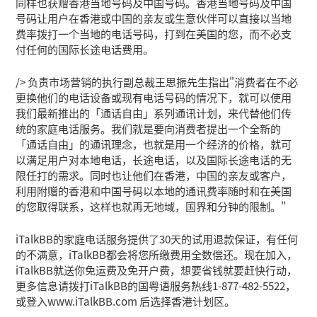
同样也获赠香港当地号码及中国号码。香港当地号码及中国
号码让用户在香港或中国的亲友或生意伙伴可以直接以当地
费率拨打一个当地的电话号码，打到在美国的您，而不必支
付任何的国际长途电话费用。
/> 负责市场营销的执行副总裁王思振先生指出"消费者在不必
更换他们的电话设备或现有电话号码的情况下，就可以使用
我们最新推出的「通话自由」系列通讯计划，来代替他们传
统的家庭电话服务。我们就是要向消费者提出一个全新的
「通话自由」的通讯理念，也就是用一个经济的价格，就可
以满足用户对本地电话，长途电话，以及国际长途电话的无
限任打的需求。同时也让他们在香港，中国的亲友或客户，
利用附赠的香港和中国号码以本地的通讯费率随时和在美国
的您取得联系，这样也就再无地域，国界和分钟的限制。"
iTalkBB的家庭电话服务提供了30天的试用退款保证，有任何
的不满意，iTalkBB都会将您所缴费用全数偿还。现在加入，
iTalkBB就送你免运费及免开户费，想要省钱就要赶快行动，
更多信息请拨打iTalkBB的国粤语服务热线1-877-482-5522，
或登入www.iTalkBB.com 后选择香港计划区。