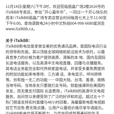
11月14日(星期六)下午2时，欢迎莅临丽晶广场2楼2616号的
iTalkBB专卖店，参加 "开心嘉年华"，一同过一个开心快乐的
周末! iTalkBB丽晶广场专卖店营业时间每周七天上午11:00至
下午6:00。查询请致电24小时中文热线604-998-6680或浏览
www.italkbb.ca。
关于 iTalkBB：
iTalkBB新电信是享誉全美的优秀通讯品牌，是国际电讯行业
的领导和先驱。其以顶级全球网络和前沿技术为依托，以最
具竞争力的价格为客户提供高质、清晰的本 地、国内及国际
长途电话服务，以及高清中文电视直播、回播与点播服务。
其电话业务能完全取代传统家庭电话，并享受多重免费提供
的附加功能如来电等待、三方通 话、来电显示、呼叫转移
等。另有独一无二的功能——中国大陆、台湾、香港、南韩
当地号码，当地亲友只要拨打此号码，就能接通到在美国的
亲友，而无需支付国际 长途费用 。iTalkBB的高清中文电视
服务，自问世以来便受到了广泛的好评和欢迎。超过五十个
热门频道支持实时直播与48小时回看，海量最新电影电视剧
综艺节目免 费无限点播，让用户以最低价格尽享华语娱乐。
iTalkBB新电信将不断努力，与您共同成就更美好的生活。