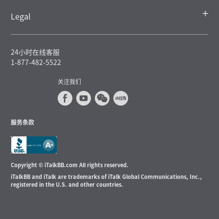
Legal
24小时在线客服
1-877-482-5522
关注我们
服务条款
Copyright © iTalkBB.com All rights reserved.
iTalkBB and iTalk are trademarks of iTalk Global Communications, Inc.,
registered in the U.S. and other countries.