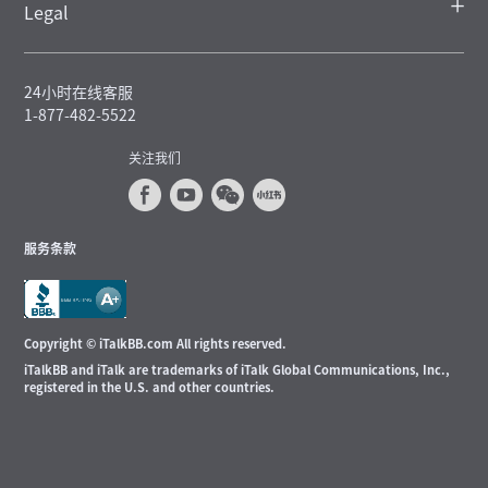
Legal
24小时在线客服
1-877-482-5522
关注我们
服务条款
Copyright © iTalkBB.com All rights reserved.
iTalkBB and iTalk are trademarks of iTalk Global Communications, Inc.,
registered in the U.S. and other countries.