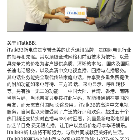
关于 iTalkBB：
iTalkBB新电信是享誉全美的优秀通讯品牌，是国际电讯行业
的领导和先驱。其以顶级全球网络和前沿技术为依托，以最
具竞争力的价格为客户提供高质、清晰的本 地、国内及国际
长途电话服务，以及高清中文电视直播、回播与点播服务。
其电话业务能完全取代传统家庭电话，并享受多重免费提供
的附加功能如来电等待、三方通 话、来电显示、呼叫转移
等。另有独一无二的功能——中国大陆、台湾、香港、南韩
当地号码，当地亲友只要拨打此号码，就能接通到在美国的
亲友，而无需支付国际 长途费用 。iTalkBB的高清中文电视
服务，自问世以来便受到了广泛的好评和欢迎。超过五十个
热门频道支持实时直播与48小时回看，海量最新电影电视剧
综艺节目免 费无限点播，让用户以最低价格尽享华语娱乐。
iTalkBB新电信将不断努力，与您共同成就更美好的生活。
iTalkBB设有24小时中英文的客户服务热线: 1-877-482- 5522