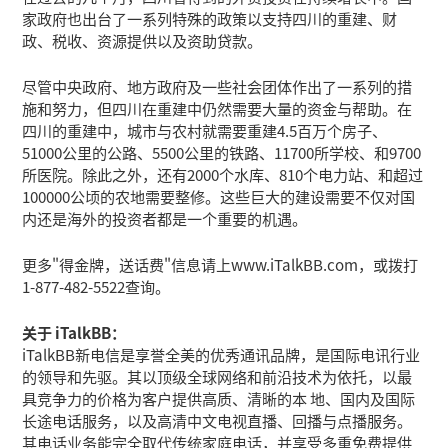
家政府也出台了一系列特殊的政策以支持四川的重建、财
政、税收、资源提供以及资助贷款。
尽管中央政府、地方政府及一些社会团体作出了一系列的措
施和努力，但四川在重建中仍然需要大量的资金与帮助。在
四川的重建中，城市与农村就需要重建4.5百万个房子、
51000公里的公路、5500公里的铁路、11700所学校、和9700
所医院。除此之外，还有2000个水库、810个电力站、和超过
100000公顷的农地需要整修。这些巨大的建设需要不仅对国
内还是海外的投资者都是一个重要的机遇。
更多"得金牌，送话费"信息请上www.iTalkBB.com，或拨打
1-877-482-5522查询。
关于 iTalkBB：
iTalkBB新电信是享誉全美的优秀通讯品牌，是国际电讯行业
的领导和先驱。其以顶级全球网络和前沿技术为依托，以最
具竞争力的价格为客户提供高质、清晰的本 地、国内及国际
长途电话服务，以及高清中文电视直播、回播与点播服务。
其电话业务能完全取代传统家庭电话，并享受多重免费提供