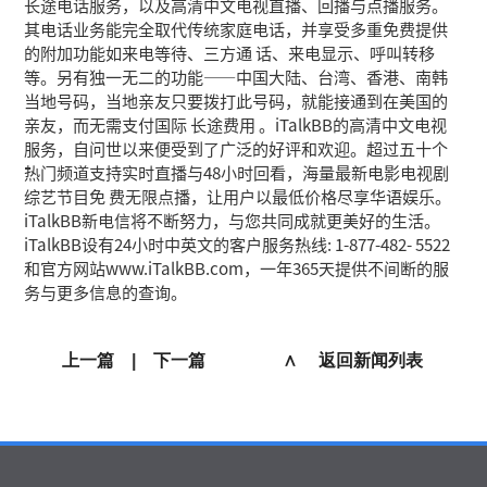
长途电话服务，以及高清中文电视直播、回播与点播服务。
其电话业务能完全取代传统家庭电话，并享受多重免费提供
的附加功能如来电等待、三方通 话、来电显示、呼叫转移
等。另有独一无二的功能——中国大陆、台湾、香港、南韩
当地号码，当地亲友只要拨打此号码，就能接通到在美国的
亲友，而无需支付国际 长途费用 。iTalkBB的高清中文电视
服务，自问世以来便受到了广泛的好评和欢迎。超过五十个
热门频道支持实时直播与48小时回看，海量最新电影电视剧
综艺节目免 费无限点播，让用户以最低价格尽享华语娱乐。
iTalkBB新电信将不断努力，与您共同成就更美好的生活。
iTalkBB设有24小时中英文的客户服务热线: 1-877-482- 5522
和官方网站www.iTalkBB.com，一年365天提供不间断的服
务与更多信息的查询。
上一篇
|
下一篇
∧ 返回新闻列表