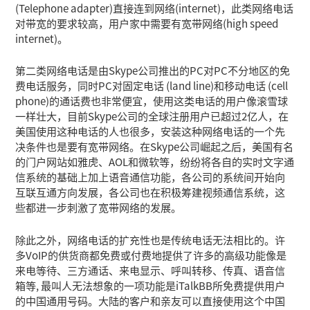
(Telephone adapter)直接连到网络(internet)，此类网络电话
对带宽的要求较高，用户家中需要有宽带网络(high speed
internet)。
第二类网络电话是由Skype公司推出的PC对PC不分地区的免
费电话服务，同时PC对固定电话 (land line)和移动电话 (cell
phone)的通话费也非常便宜，使用这类电话的用户像滚雪球
一样壮大，目前Skype公司的全球注册用户已超过2亿人，在
美国使用这种电话的人也很多，安装这种网络电话的一个先
决条件也是要有宽带网络。在Skype公司崛起之后，美国有名
的门户网站如雅虎、AOL和微软等，纷纷将各自的实时文字通
信系统的基础上加上语音通信功能，各公司的系统间开始向
互联互通方向发展，各公司也在积极筹建视频通信系统，这
些都进一步刺激了宽带网络的发展。
除此之外，网络电话的扩充性也是传统电话无法相比的。许
多VoIP的供货商都免费或付费地提供了许多的高级功能像是
来电等待、三方通话、来电显示、呼叫转移、传真、语音信
箱等, 最叫人无法想象的一项功能是iTalkBB所免费提供用户
的中国通用号码。大陆的客户和亲友可以直接使用这个中国