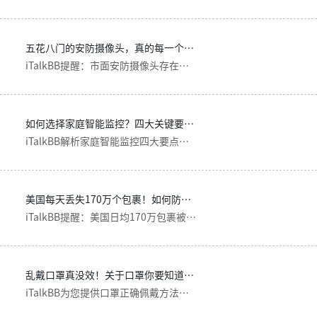
五花八门的安防摄像头，真的每一个都能保平安吗？- iTalkBB
iTalkBB提醒：市面安防摄像头存在隐私风险，推荐采用Aijia智能安防系统，加密云存储+人形识别，保障在美华人家庭安全。
如何选择家庭智能监控？四大关键要素 - iTalkBB
iTalkBB解析家庭智能监控四大要点：高清夜视、耐用防水、智能报警、高性价比。Aijia安防系统含1280P全彩夜视+30天云存储，守护北美华人家庭。
美国每天丢失170万个包裹！如何防范偷包贼 - iTalkBB
iTalkBB提醒：美国日均170万包裹被盗，旧金山湾区最严重。本文解析偷包热点区域、法律应对措施，并推荐AIjia智能安防摄像头保护您的快递。
乱戴口罩真没效！关于口罩你要知道！ - iTalkBB
iTalkBB为您提供口罩正确佩戴方法和家庭安防解决方案，了解N95/外科/布口罩区别，搭配AIjia智能安防系统全方位保护家人健康。