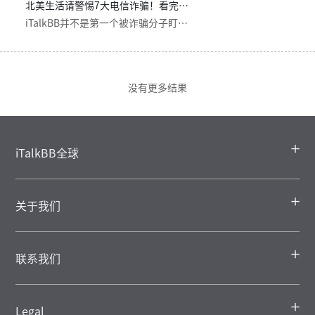
北美生活请警惕7大电信诈骗！看完这篇不再上当！
iTalkBB并不是第一个被诈骗分子盯上的品牌，从电信诈骗这个魔鬼诞生以来，小到快递、餐厅，大到银行、税务局、警察局甚至领事馆，骗子可以利用诈骗软件模拟任何官方来电！所以今天我们盘点一次，近期常见的7种诈骗方式，希望您和您的家人们都提高警惕！
没有更多结果
iTalkBB全球
关于我们
联系我们
Legal