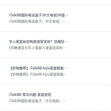
iTalkBB国际电话盒子|中文电视|中国手机卡|家庭安防 - iTalkBB
iTalkBB国际电话盒子、中文电视、中美手机卡和家庭安防。家居电话免费拨打中国电话美国境内和29个国际地区；中文电视同步直播，无限点播正版中文综艺电影电视剧；中国手机卡中美共享手机计划和流量，一个计划两个通用；家庭安防，无线安防摄像头配手机APP服务，独家E911全球一键报警。
华人家庭如何构筑居家安防？窃贼狂言：亚裔家值钱，值得冒险！—iTalkBB
FBI数据显示华人家庭入室盗窃风险高27%。本文揭秘美国治安现状，并介绍 iTalkBB AIjia 智能安防摄像头，它提供24小时监控、E911一键报警等七大核心功能。
【好物推荐】iTalkBB Aijia家庭智能安防摄像头 价廉也可物美
【好物推荐】iTalkBB Aijia家庭智能安防摄像头 价廉也可物美
iTalkBB-常见问题-家庭安防
iTalkBB国际电话盒子、中文电视、中美手机卡和家庭安防。家居电话免费拨打中国电话美国境内和29个国际地区；中文电视同步直播，无限点播正版中文综艺电影电视剧；中国手机卡中美共享手机计划和流量，一个计划两个通用；家庭安防，无线安防摄像头配手机APP服务，独家E911全球一键报警。