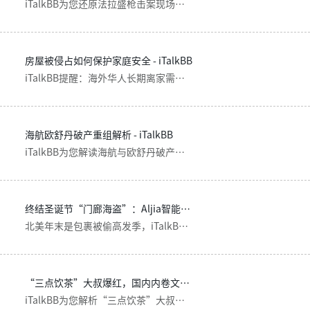
iTalkBB为您还原法拉盛枪击案现场，提供国土安全部认证的"跑躲反"三原则逃生指南，AIjia智能安防为华人家庭保驾护航。
房屋被侵占如何保护家庭安全 - iTalkBB
iTalkBB提醒：海外华人长期离家需警惕房屋侵占！AIjia智能安防系统24小时监控，实时报警，守护您的财产安全。立即了解逆权侵占法及安防解决方案。
海航欧舒丹破产重组解析 - iTalkBB
iTalkBB为您解读海航与欧舒丹破产重组背后的商业逻辑，分析企业破产保护与清算的区别，同时推荐Aijia智能安防系统守护家庭安全。
终结圣诞节“门廊海盗”：Aljia智能安防摄像头，看住您的节日包裹！ - iTalkBB
北美年末是包裹被偷高发季，iTalkBB Aljia智能安防为您带来包裹守护方案。告别传统监控，用AI智能人形识别、E911一键携地址报警、30天免费云存储的无线智能安防摄像头，5分钟构建您的家庭防御网。高清取证，无月费，24小时守护您的包裹安全。
“三点饮茶”大叔爆红，国内内卷文化，你知道几多？
iTalkBB为您解析“三点饮茶”大叔爆红现象，揭秘国内职场内卷文化。了解下午茶传统与工作平衡的重要性，探索iTalkBB智能安防与中文电视服务。