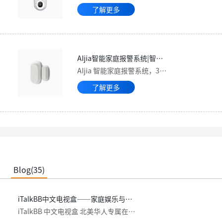
了解更多
AIjia智能家庭报警系统|智能人形识别 |AI电话预警 - iTalkBB
AIjia 智能家庭报警系统，3种守护模式让用户根据不同的生活场景和需求调整智能家居安全系统的设置，为您的家庭提供全面的保护，让你居家安心，外出放心。热线877-482-5522。
了解更多
Blog(35)
iTalkBB中文电视盒——家庭娱乐与安防监控的全能助手
iTalkBB 中文电视盒 北美华人专属在线电视直播平台，提供海量高清1080P电影、短剧、TVB电视剧、综艺，满足您的追剧需求。远程连接Aljia家庭安防监控，实时查看家中状况。无聊时还能开启K歌模式，享受视听娱乐新体验！