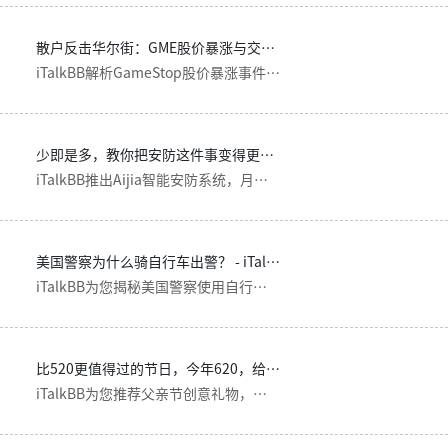
散户反击华尔街：GME股价暴涨与交易限制 - iTalkBB
iTalkBB解析GameStop股价暴涨事件：散户如何对抗华尔街做空机构，以及交易平台限制引发的市场争议。了解美股投资风险与家庭安防保障。
少即是多，教你把安防这件事变得更简单-iTalkbb
iTalkBB推出Aijia智能安防系统，月费仅$5.49起，含E911报警、AI移动侦测和30天云存储。极简设计，5分钟安装，为北美华人家庭提供全方位安全保障。
美国警察为什么骑自行车出警？ - iTalkBB
iTalkBB为您揭秘美国警察使用自行车执法的战术优势，同时推荐AIjia智能安防系统，为海外华人提供家庭安全保障，含E911一键报警功能。
比520更值得过的节日，今年620，给父亲一个惊喜 - iTalkBB
iTalkBB为您推荐父亲节创意礼物，从高尔夫活动到中文电视套餐，Aijia安防系统守护家人安全，中国手机卡让跨国亲情零距离