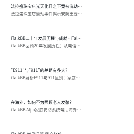
法拉盛珠宝店光天化日之下竟被洗劫！这一切其实可以避免...
法拉盛珠宝店遭劫事件揭示安防重要性，智能监控可预防犯罪。了解商家/个人防护要点，AIjia家庭安防系统助您防患未然。
iTalkBB二十年发展历程与成就 - iTalkBB
iTalkBB回顾20年发展历程：从电信服务到家庭安防系统，服务北美260万华人用户。了解iTalkBB如何为海外华人提供中文电视、家庭安防和全球通讯解决方案。
"E911"与"911"的差距有多大？
iTalkBB解析E911与911区别：家庭安防一键报警功能，自动定位更快速，适合海外华人家庭安全防护。
在海外，如何不为照顾老人发愁？
iTalkBB AIjia家庭安防系统帮助海外华人远程照顾老人，提供E911紧急报警、智能监控和双向对讲功能，让您安心工作。
iTalkBB-常见问题-账户账单