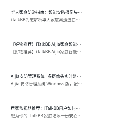
华人家庭防盗指南：智能安防摄像头推荐 - iTalkBB
iTalkBB为您解析华人家庭易遭盗窃原因，推荐AIjia智能安防系统，一杯奶茶价格即可守护家居安全，包含防盗标记符号识别与实用安防建议。
【好物推荐】iTalkBB Aijia家庭智能安防摄像头 价廉也可物美
【好物推荐】iTalkBB Aijia家庭智能安防摄像头 价廉也可物美
AIjia安防管理系统 | 多摄像头实时监控|24小时回放 | iTalkBB美国
AIjia 安防管理系统 Windows 版，配合 AIjia 智能家庭安防摄像头使用，支持实时直播分屏、自定义回看、倍速回放和本地录像存储，让您随时掌控家中安全。全球E911 一键报警、高清夜视和智能识别功能，为家庭安防提供全方位守护，适合多场景如小型超市、仓库、餐馆、SPA等应用场景。
居家监视器推荐：iTalkBB用户如何挑选最合适的AIjia安防摄像头？
想为你的 iTalkBB 家庭增添一份安心？本文为你深度解析居家监视器推荐，特别是 iTalkBB 用户如何结合自身网路和电话服务，挑选最佳的 AIjia 智能安防摄像头。我们将详细介绍 AIjia 摄像头的各项优势，包括与 iTalkBB 服务的无缝集成、E911 一键报警功能、AI人形识别、高清夜视等。