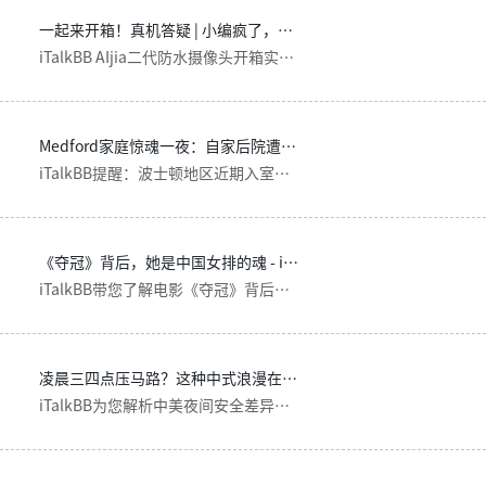
一起来开箱！真机答疑 | 小编疯了，对着摄像头冲了15分钟的水！
iTalkBB AIjia二代防水摄像头开箱实测：IP65级防水防尘，E911一键报警，AI人形检测，为家庭安全保驾护航。
Medford家庭惊魂一夜：自家后院遭蒙面歹徒劫持，被用枪抵着头开保险箱 - iTalkBB
iTalkBB提醒：波士顿地区近期入室抢劫案激增，为您解析Medford持枪抢劫案细节，并推荐AIjia智能安防摄像头保护家人安全。限时优惠$0购机。
《夺冠》背后，她是中国女排的魂 - iTalkBB
iTalkBB带您了解电影《夺冠》背后的中国女排传奇，郎平执教故事及iTalkBB AIjia家居安防产品，为海外华人提供专业家庭保护。
凌晨三四点压马路？这种中式浪漫在美国无法体验 - iTalkBB
iTalkBB为您解析中美夜间安全差异：国内凌晨压马路的浪漫在美国为何难以实现？从洛杉矶治安现状到智能安防解决方案，为海外华人提供家居安全保障。