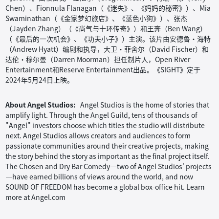
Chen）、Fionnula Flanagan（《迷失》、《妈妈的秘密》）、Mia
Swaminathan（《金家梦幻旅店》、《蓝色小狗》）、张杰
（Jayden Zhang）（《尚气与十环传奇》）和王奔（Ben Wang）
（《最后的一次机会》、《功夫小子》）主演。该片由安德鲁·海特
（Andrew Hyatt）编剧和执导，大卫·菲舍尔（David Fischer）和
达伦·穆尔曼（Darren Moorman）担任制片人，Open River
Entertainment和Reserve Entertainment出品。《SIGHT》定于
2024年5月24日上映。
About Angel Studios:
Angel Studios is the home of stories that
amplify light. Through the Angel Guild, tens of thousands of
"Angel" investors choose which titles the studio will distribute
next. Angel Studios allows creators and audiences to form
passionate communities around their creative projects, making
the story behind the story as important as the final project itself.
The Chosen and Dry Bar Comedy—two of Angel Studios' projects
—have earned billions of views around the world, and now
SOUND OF FREEDOM has become a global box-office hit. Learn
more at Angel.com