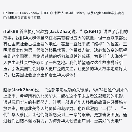
iTalkBB CEO Jack Zhao与《SIGHT》制片人 David Fischer，以及Angle Studio发行商在
iTalkBB总部讨论合作方案。
iTalkBB
首席执行官赵捷(
Jack Zhao
)说: “
《SIGHT》
讲述了我们的
故事。我们华人群体虽然在北美有着很庞大的数量，但一直以来都没
有在主流社会占据重要的地位，甚至一直处于被“歧视”的位置。王
明旭博士作为第一代海外移民代表，他带着力量、决心和改变的愿望
来到这个国家，最终通过他的努力和卓越的成绩，为我们广大海外华
人在主流社会中争取到了一席之地。我们希望通过这个故事抛砖引
玉，引发美国社会对华人更广泛的关注，让更多的华人故事走进好莱
坞，让美国社会更尊重和看重华人群体！”
赵捷(
Jack Zhao
)说：“这部电影成功的关键是，5月24日这个周末的
上座率，希望所有的北美华人一起在这个周末去看这部精彩的电影。
通过我们华人的共同努力，让第一部讲述华人移民的故事在好莱坞大
放异彩，展现北美华人的价值和凝聚力。也以此激励“二代”、“三
代”华人移民，让他们能够感受到上一辈的艰辛，更加奋发图强。通
过我们团结不懈地努力，为海外华人创造更广阔、更美好的天地!”