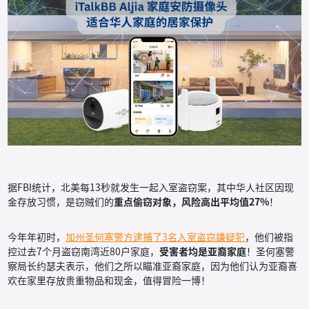
据FBI统计，北美每13秒就发生一起入室盗窃案，其中华人社区因现
金存放习惯，是窃贼们的
重点偷窃对象，风险高出平均值27%
！
今年年初时，
加州圣何塞警方逮捕了3名入室盗窃嫌疑犯
，他们被指
控过去7个月盗窃南湾近80户家庭，
受害者均是亚裔家庭
！圣何塞警
察局长约瑟夫表示，他们之所以瞄准亚裔家庭，因为他们认为亚裔喜
欢在家里存放贵重物品和现金，值得冒险一博！