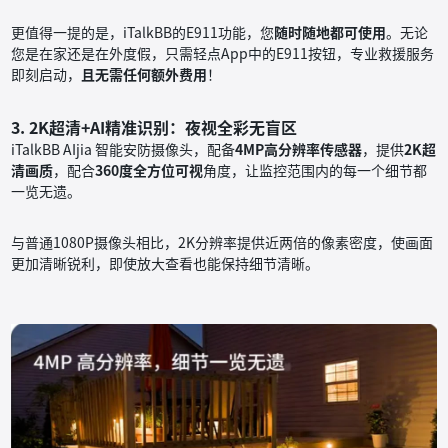
更值得一提的是，iTalkBB的E911功能，您
随时随地都可使用
。无论
您是在家还是在外度假，只需轻点App中的E911按钮，专业救援服务
即刻启动，
且无需任何额外费用
！
3. 2K超清+AI精准识别：夜视全彩无盲区
iTalkBB AIjia 智能安防摄像头，配备
4MP高分辨率传感器
，提供
2K超
清画质
，配合
360度全方位可视
角度，让监控范围内的每一个细节都
一览无遗。
与普通1080P摄像头相比，2K分辨率提供近两倍的像素密度，使画面
更加清晰锐利，即使放大查看也能保持细节清晰。