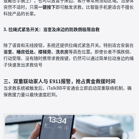
或戴在手腕上），也可以放置于床边、客厅等常用活动区域。当身体
突然不适时，只需
一键按下
即可触发求救，比智能手机更适合不擅长
科技产品的长辈。
3. 拉绳式紧急开关：浴室及床边的防跌倒极限自救
除了语音和无线按钮，系统还提供拉绳式紧急开关。特别适合安装在
浴室、睡房低处、楼梯旁、洗衣房
等高危位置。即使长者不慎跌倒、
行动受限、没有随时携带求救按键，仍然可以通过简单拉动身边的绳
子快速发出求救信号
三、双重联动家人与 E911报警，抢占黄金救援时间
当求救系统被触发后，iTalkBB平安通会立即启动双重联络机制，确
保救援力量以最快速度赶到。