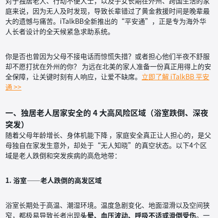
对于独居老人、行动不便人士，以及子女长期在外州、跨国生活的家
庭来说，因为无人及时发现，导致长辈错过了黄金救援时间是晚辈最
大的遗憾与痛苦。iTalkBB全新推出的“平安通”，正是专为海外华
人长者设计的全天候紧急求助系统。
你是否也曾因为父母不接电话而惊慌失措？或者担心他们半夜不舒服
却不愿打扰在外州的你？ 为远在北美的家人准备一份真正用得上的安
全保障，让关键时刻有人响应，让爱不缺席。
立即了解 iTalkBB 平安
通 >>
一、独居老人居家安全的 4 大高风险区域（浴室跌倒、深夜
突发）
随着父母年龄增长、身体机能下降 ，家庭安全真正让人担心的，是父
母独自在家发生意外，却处于“无人知晓”的真空状态。以下4个区
域是老人跌倒和突发疾病的高危地带：
1. 浴室——老人跌倒的高发区域
浴室长期处于高温、潮湿环境。温度急剧变化、地面湿滑以及空间狭
窄，都极易导致长者出现
头晕、血压波动、呼吸不适或滑倒受伤
。一