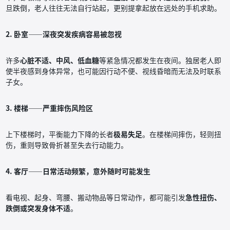
旦跌倒，老人往往无法自行站起，更别提拿起放在远处的手机求助。
2. 卧室——深夜突发疾病容易被忽视
许多
心脏不适、中风、低血糖
等紧急情况都发生在夜间。独居老人即
使半夜感到身体异常，也可能因行动不便、视线昏暗而无法及时联系
子女。
3. 楼梯——严重摔伤风险区
上下楼梯时，平衡能力下降的长者
极易失足
。在楼梯间摔伤，轻则扭
伤，重则导致骨折甚至失去行动能力。
4. 客厅——日常活动频繁，意外随时可能发生
看电视、起身、弯腰、搬动物品等日常动作，都可能引发
急性扭伤、
跌倒或突发身体不适
。