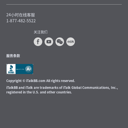
24小时在线客服
1-877-482-5522
关注我们
服务条款
Copyright © iTalkBB.com All rights reserved.
iTalkBB and iTalk are trademarks of iTalk Global Communications, Inc.,
registered in the U.S. and other countries.