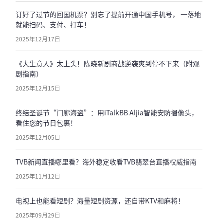
订好了过节的回国机票？别忘了提前开通中国手机号， 一落地
就能扫码、支付、打车！
2025年12月17日
《大生意人》太上头！陈晓新剧商战逆袭爽到停不下来（附观
剧指南）
2025年12月15日
终结圣诞节“门廊海盗”：用iTalkBB Aljia智能安防摄像头，
看住您的节日包裹！
2025年12月05日
TVB新闻直播哪里看？海外稳定收看TVB翡翠台直播权威指南
2025年11月12日
电视上也能看短剧？海量短剧资源，还自带KTV和麻将！
2025年09月29日