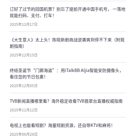
订好了过节的回国机票？别忘了提前开通中国手机号， 一落地
就能扫码、支付、打车！
2025年12月17日
《大生意人》太上头！陈晓新剧商战逆袭爽到停不下来（附观
剧指南）
2025年12月15日
终结圣诞节“门廊海盗”：用iTalkBB Aljia智能安防摄像头，
看住您的节日包裹！
2025年12月05日
TVB新闻直播哪里看？海外稳定收看TVB翡翠台直播权威指南
2025年11月12日
电视上也能看短剧？海量短剧资源，还自带KTV和麻将！
2025年09月29日