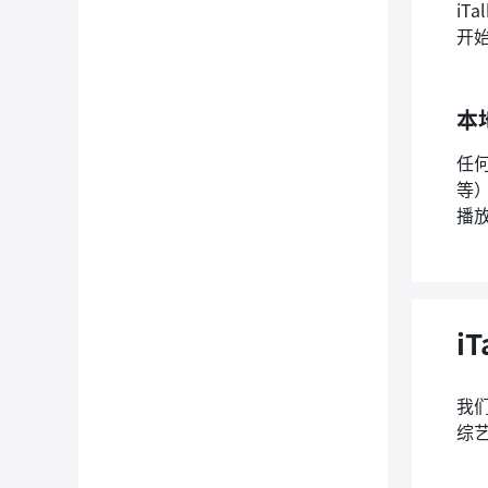
i
开
本
任
等）
播
i
我
综