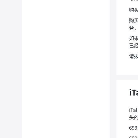
购
购买
务
如果
已
请拨
i
iT
头
69
6