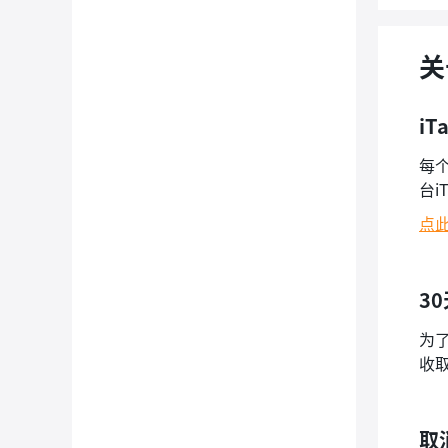
关
i
每
台i
点
3
为
收
取