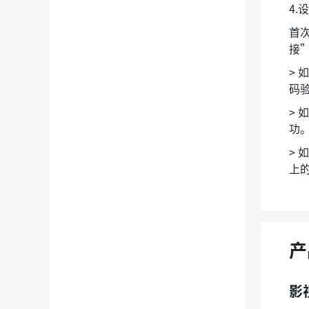
4.
首
接
> 
码
>
功
>
上的
产
影