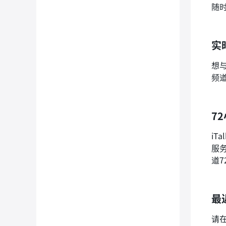
随
实
想
频
7
iT
服
道
最
请