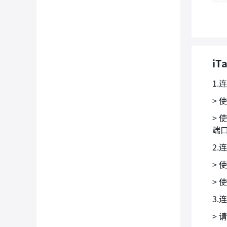
i
1.
> 
>
端
2.
> 
> 
3.
>