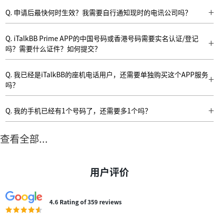
通知。请根据邮件内提供的指引重新办理。而您的电话号码仍会保留于转台前
卡内余额不少于HK$1。
Q. 申请后最快何时生效？我需要自行通知现时的电讯公司吗？
的电讯公司，不会遗失。但因您仍在使用未转台前的服务，则有可能会被收取
A. 申请携号转台，各大电讯商约需3至7个工作天处理。成功转台，您会收到
月费。因此，建议大家预留足够时间办理转台手续，也要确保填写的资料正
邮件通知说已成功转台到iTalkBB。您不需要通知现时的电讯公司。一旦您完
确。
Q. iTalkBB Prime APP的中国号码或香港号码需要实名认证/登记
成登记，iTalkBB 会为您完成余下手续，并于指定日期转台。
吗？需要什么证件？如何提交？
A: iTalkBB Prime APP的中国内地号码或香港号码均需遵从中国内地/香港有
关法规、通过实名认证/登记才能正常使用。中国内地号码须由本人携带美加
Q. 我已经是iTalkBB的座机电话用户，还需要单独购买这个APP服务
护照或中国二代身份证到iTalkBB专门店办理。香港号码可自行通过APP或线
吗？
上账户提交相关资料办理。
A: 不需要。您只需在Apple App Store/Google Play Store下载iTalkBB Prime
APP，使用座机电话的邮箱账户登录即可使用。您的座机电话号码即为APP内
Q. 我的手机已经有1个号码了，还需要多1个吗？
号码，通话分钟数与座机电话计划共享，并免费赠送美加无限短信。赶快去下
A: 我们的用户会将iTalkBB Prime APP提供的号码用作日常的第二号码，将不
载体验吧！
同信息分流至不同号码。在注册网站账号、社交APP及接收验证码时使用第二
查看全部...
号码，以减少主号码的曝光，防止信息被诈骗分子窃取。用户还会在跨国旅行
时用iTalkBB Prime APP拨打国际长途，节省费用。
用户评价
4.6 Rating of 359 reviews