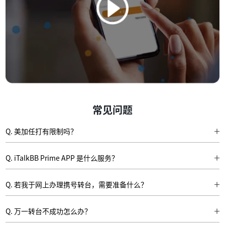
常见问题
Q. 美加任打有限制吗？
A：除美加地区外拨打分钟数限制为1000分钟/月
Q. iTalkBB Prime APP 是什么服务？
A：iTalkBB Prime APP是一款智能手机APP，自带一个美国电话号码。该号
码通过手机网络（Wi-Fi 或流量）可以拨打、接听电话，查询语音留言，收发
Q. 若我于网上办理携号转台，需要准备什么？
短信。您还可以免费添加一个中国内地号码或香港号码, 于同一个APP 内接收
A. 首先，您须是号码的持有人才可以办理携号转台。提交网上申请时，您需要
来自中国内地或香港的短信及验证码。
准备身份证明文件，并按照指引填写申请表。如果您现在使用月费计划，转台
Q. 万一转台不成功怎么办？
期间须保持生效状态。完成转台后，您无须通知现有的电讯公司，iTalkBB 会
A. 若因为提交的文件有错，令在指定日期转台不成功，您会收到iTalkBB邮件
为您完成余下的手续。如果您现时使用的是储值卡，亦必须保持储值卡生效，