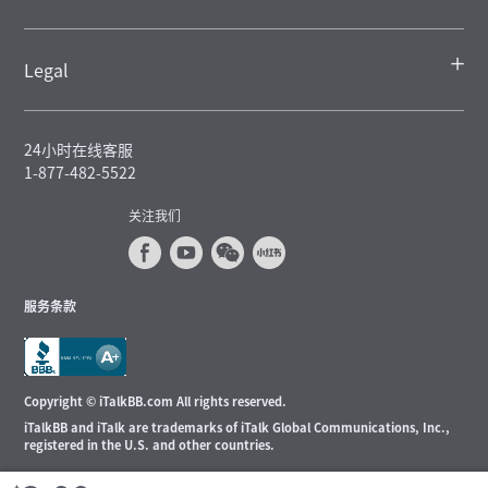
Legal
24小时在线客服
1-877-482-5522
关注我们
服务条款
Copyright © iTalkBB.com All rights reserved.
iTalkBB and iTalk are trademarks of iTalk Global Communications, Inc.,
registered in the U.S. and other countries.